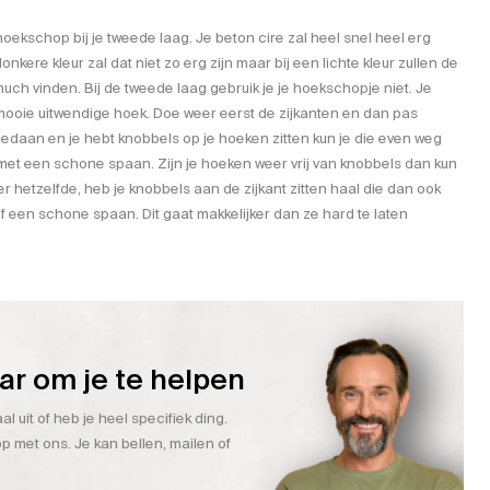
 hoekschop bij je tweede laag. Je beton cire zal heel snel heel erg
onkere kleur zal dat niet zo erg zijn maar bij een lichte kleur zullen de
uch vinden. Bij de tweede laag gebruik je je hoekschopje niet. Je
 mooie uitwendige hoek. Doe weer eerst de zijkanten en dan pas
gedaan en je hebt knobbels op je hoeken zitten kun je die even weg
met een schone spaan. Zijn je hoeken weer vrij van knobbels dan kun
r hetzelfde, heb je knobbels aan de zijkant zitten haal die dan ook
 een schone spaan. Dit gaat makkelijker dan ze hard te laten
aar om je te helpen
l uit of heb je heel specifiek ding.
 met ons. Je kan bellen, mailen of