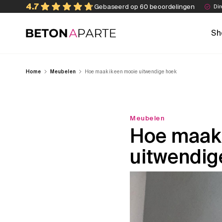
Skip
4.7
Gebaseerd op 60 beoordelingen
Dir
to
content
Sh
Beton Aparte
Home
Meubelen
Hoe maak ik een mooie uitwendige hoek
Meubelen
Hoe maak 
uitwendig