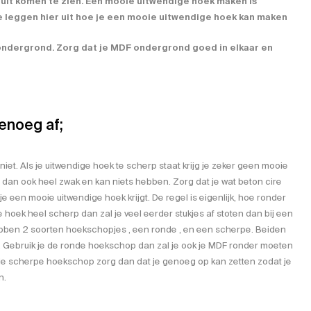
uit komen te zien. Een mooie uitwendige hoek maken is
we leggen hier uit hoe je een mooie uitwendige hoek kan maken
 ondergrond. Zorg dat je MDF ondergrond goed in elkaar en
enoeg af;
t niet. Als je uitwendige hoek te scherp staat krijg je zeker geen mooie
 dan ook heel zwak en kan niets hebben. Zorg dat je wat beton cire
e een mooie uitwendige hoek krijgt. De regel is eigenlijk, hoe ronder
e hoek heel scherp dan zal je veel eerder stukjes af stoten dan bij een
ebben 2 soorten hoekschopjes , een ronde , en een scherpe. Beiden
. Gebruik je de ronde hoekschop dan zal je ook je MDF ronder moeten
 de scherpe hoekschop zorg dan dat je genoeg op kan zetten zodat je
n.