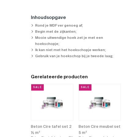
Inhoudsopgave
Rond je MDF ver genoeg af;
Begin met de zijkanten;
Mooie uitwendige hoek zet je met een
hoekschopje;
Ik kan niet met het hoekschopje werken;
Gebruik van je hoekschop bij je tweede laag;
Gerelateerde producten
SALE
SALE
Beton Cire tafel set 2
Beton Cire meubel set
½ m²
5 m²