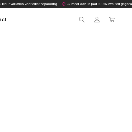
0 kleur variaties voor elke toepassing
Al meer dan 15 jaar 100% kwaliteit gegar
act