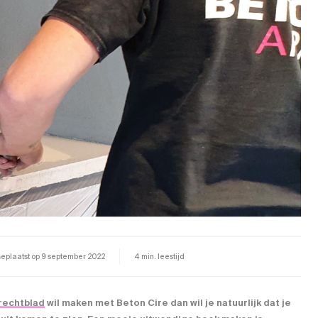
eplaatst op
9 september 2022
4 min. leestijd
rechtblad
wil maken met Beton Cire dan wil je natuurlijk dat je