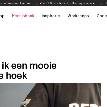
ect uit voorraad leverbaar
Voor 12:00 uur besteld, zelfde dag verzonden
5
op
Kennisbank
Inspiratie
Workshops
Cont
ik een mooie
e hoek