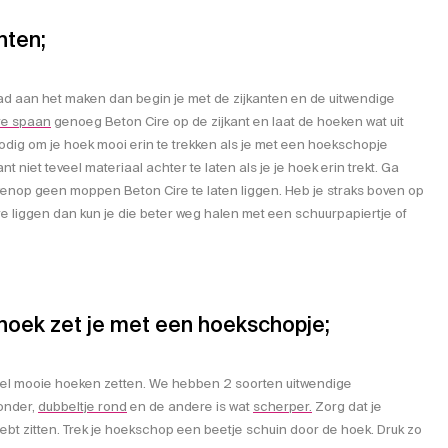
nten;
lad aan het maken dan begin je met de zijkanten en de uitwendige
re spaan
genoeg Beton Cire op de zijkant en laat de hoeken wat uit
nodig om je hoek mooi erin te trekken als je met een hoekschopje
 niet teveel materiaal achter te laten als je je hoek erin trekt. Ga
enop geen moppen Beton Cire te laten liggen. Heb je straks boven op
e liggen dan kun je die beter weg halen met een schuurpapiertje of
hoek zet je met een hoekschopje;
eel mooie hoeken zetten. We hebben 2 soorten uitwendige
onder,
dubbeltje rond
en de andere is wat
scherper.
Zorg dat je
ebt zitten. Trek je hoekschop een beetje schuin door de hoek. Druk zo