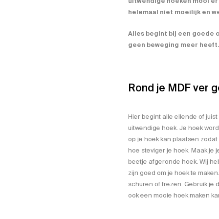
uitwendige hoeken mooi er 
helemaal niet moeilijk en 
Alles begint bij een goede
geen beweging meer heeft.
Rond je MDF ver g
Hier begint alle ellende of juis
uitwendige hoek. Je hoek word
op je hoek kan plaatsen zodat j
hoe steviger je hoek. Maak je j
beetje afgeronde hoek. Wij h
zijn goed om je hoek te maken
schuren of frezen. Gebruik je
ook een mooie hoek maken ka