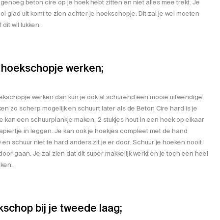
 genoeg beton cire op je hoek hebt zitten en niet alles mee trekt. Je
i glad uit komt te zien achter je hoekschopje. Dit zal je wel moeten
dit wil lukken.
t hoekschopje werken;
oekschopje werken dan kun je ook al schurend een mooie uitwendige
n zo scherp mogelijk en schuurt later als de Beton Cire hard is je
Je kan een schuurplankje maken, 2 stukjes hout in een hoek op elkaar
piertje in leggen. Je kan ook je hoekjes compleet met de hand
 en schuur niet te hard anders zit je er door. Schuur je hoeken nooit
oor gaan. Je zal zien dat dit super makkelijk werkt en je toch een heel
ken.
kschop bij je tweede laag;