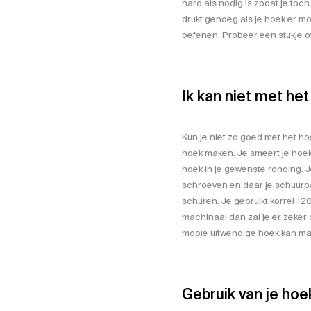
hard als nodig is zodat je toch
drukt genoeg als je hoek er moo
oefenen. Probeer een stukje of 
Ik kan niet met he
Kun je niet zo goed met het h
hoek maken. Je smeert je hoeke
hoek in je gewenste ronding. 
schroeven en daar je schuurpa
schuren. Je gebruikt korrel 120
machinaal dan zal je er zeker d
mooie uitwendige hoek kan ma
Gebruik van je hoe