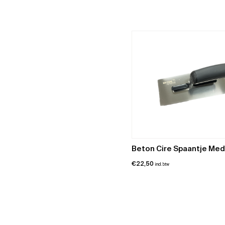
Beton Cire Spaantje Me
€
22,50
incl. btw