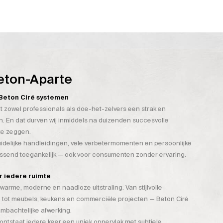
eton-Aparte
n Beton Ciré systemen
t zowel professionals als doe-het-zelvers een strak en
. En dat durven wij inmiddels na duizenden succesvolle
te zeggen.
duidelijke handleidingen, vele verbetermomenten en persoonlijke
assend toegankelijk — ook voor consumenten zonder ervaring.
or iedere ruimte
warme, moderne en naadloze uitstraling. Van stijlvolle
 tot meubels, keukens en commerciële projecten — Beton Ciré
mbachtelijke afwerking.
tstaat iedere keer een uniek oppervlak met subtiele