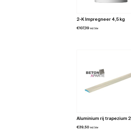
2-K Impregneer 4,5 kg
€
107,39
incl. btw
Aluminium rij trapezium 
€
39,50
incl. btw