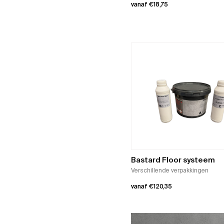
vanaf
€
18,75
Dit
product
heeft
meerdere
variaties.
Deze
optie
kan
gekozen
worden
op
de
Bastard Floor systeem
productpagina
Verschillende verpakkingen
vanaf
€
120,35
Dit
product