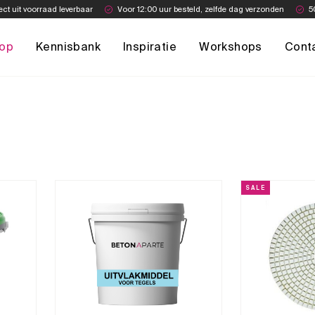
ect uit voorraad leverbaar
Voor 12:00 uur besteld, zelfde dag verzonden
5
op
Kennisbank
Inspiratie
Workshops
Cont
SALE