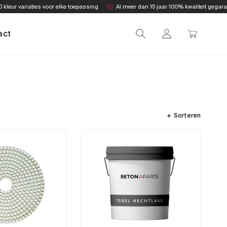
0 kleur variaties voor elke toepassing
Al meer dan 15 jaar 100% kwaliteit gegar
act
Sorteren