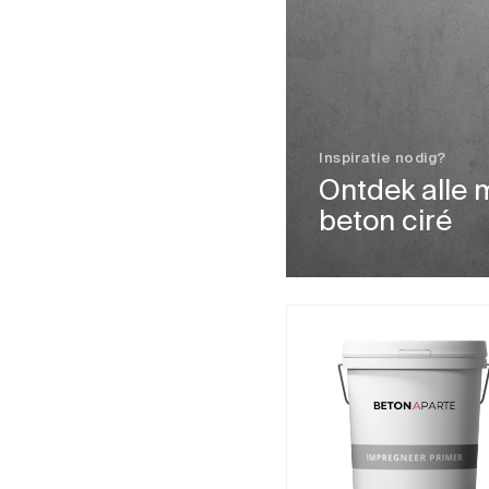
heeft
meerdere
variaties.
Deze
optie
kan
Inspiratie nodig?
gekozen
Ontdek alle 
worden
beton ciré
op
de
productpagina