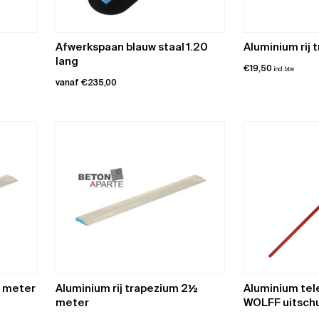
Afwerkspaan blauw staal 1.20
Aluminium rij 
lang
€
19,50
incl. btw
vanaf
€
235,00
Dit
product
heeft
meerdere
variaties.
Deze
optie
kan
gekozen
worden
op
2 meter
Aluminium rij trapezium 2½
Aluminium te
de
meter
WOLFF uitschu
productpagina