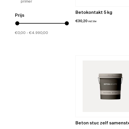
primer
Betokontakt 5 kg
Prijs
€
30,20
incl. btw
€
0,00
€
4.990,00
Beton stuc zelf samenst