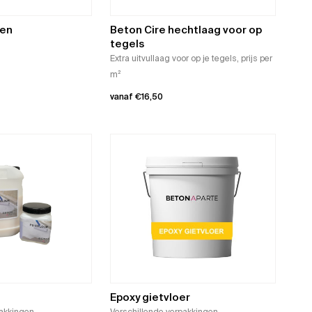
ven
Beton Cire hechtlaag voor op
tegels
Extra uitvullaag voor op je tegels, prijs per
m²
vanaf
€
16,50
Dit
product
heeft
meerdere
variaties.
Deze
optie
kan
gekozen
worden
op
Epoxy gietvloer
de