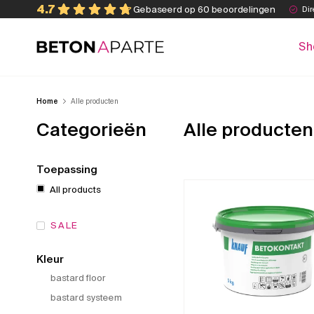
Skip
4.7
Gebaseerd op 60 beoordelingen
Dir
to
content
Sh
Beton Aparte
Home
Alle producten
Categorieën
Alle producten
Toepassing
All products
SALE
Kleur
bastard floor
bastard systeem