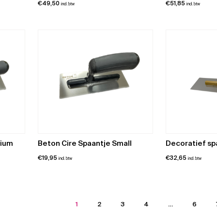
€
49,50
€
51,85
incl. btw
incl. btw
dium
Beton Cire Spaantje Small
Decoratief sp
€
19,95
€
32,65
incl. btw
incl. btw
1
2
3
4
…
6