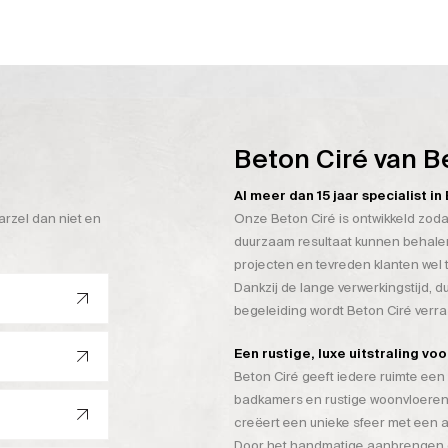
Beton Ciré van B
Al meer dan 15 jaar specialist i
arzel dan niet en
Onze Beton Ciré is ontwikkeld zoda
duurzaam resultaat kunnen behalen
projecten en tevreden klanten wel 
Dankzij de lange verwerkingstijd, 
begeleiding wordt Beton Ciré verr
Een rustige, luxe uitstraling vo
Beton Ciré geeft iedere ruimte een 
badkamers en rustige woonvloeren
creëert een unieke sfeer met een a
Door het handmatige aanbrengen on