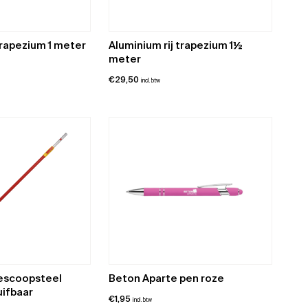
trapezium 1 meter
Aluminium rij trapezium 1½
meter
€
29,50
incl. btw
lescoopsteel
Beton Aparte pen roze
ifbaar
€
1,95
incl. btw