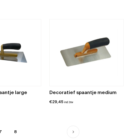
aantje large
Decoratief spaantje medium
€
29,45
incl. btw
7
8