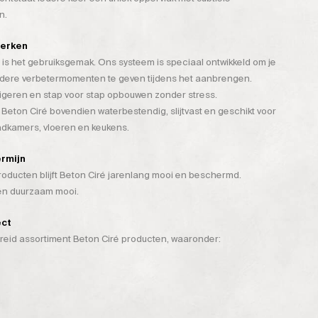
n.
werken
is het gebruiksgemak. Ons systeem is speciaal ontwikkeld om je
rdere verbetermomenten te geven tijdens het aanbrengen.
rigeren en stap voor stap opbouwen zonder stress.
 Beton Ciré bovendien waterbestendig, slijtvast en geschikt voor
badkamers, vloeren en keukens.
ermijn
ducten blijft Beton Ciré jarenlang mooi en beschermd.
 én duurzaam mooi.
ect
breid assortiment Beton Ciré producten, waaronder: