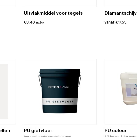
Uitvlakmiddel voor tegels
Diamantschij
€
3,40
vanaf
€
17,55
incl. btw
Dit
product
heeft
meerdere
variaties.
Deze
optie
kan
gekozen
worden
op
de
productpagina
ellen
PU gietvloer
PU colour