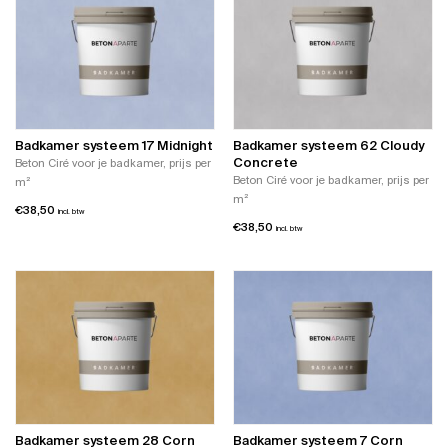
meerdere
heeft
variaties.
meerdere
Deze
variaties.
optie
Deze
kan
optie
gekozen
kan
worden
gekozen
op
worden
Badkamer systeem 17 Midnight
Badkamer systeem 62 Cloudy
de
op
Concrete
Beton Ciré voor je badkamer, prijs per
productpagina
de
Beton Ciré voor je badkamer, prijs per
m²
productpagina
m²
€
38,50
incl. btw
€
38,50
incl. btw
Badkamer systeem 28 Corn
Badkamer systeem 7 Corn