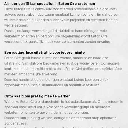
Al meer dan 15 jaar specialist in Beton Ciré systemen
Onze Beton Ciré is ontwikkeld zodat zowel professionals als doe-het-
zelvers een strak en duurzaam resultaat kunnen behalen. En dat durven
wij inmiddels na duizenden succesvolle projecten en tevreden klanten
wel te zeggen.
Dankzij de lange verwerkingstijd, duidelijke handleidingen, vele
verbetermomenten en persoonlijke begeleiding wordt Beton Ciré
verrassend toegankelijk — ook voor consumenten zonder ervaring.
Een rustige, luxe uitstraling voor iedere ruimte
Beton Ciré geeft iedere ruimte een warme, moderne en naadloze
uitstraling. Van stijlvolle badkamers en rustige woonvloeren tot meubels,
keukens en commerciële projecten — Beton Ciré creëert een unieke sfeer
met een ambachtelijke afwerking.
Door het handmatige aanbrengen ontstaat iedere keer een uniek
oppervlak met subtiele kleurnuances en natuurlijke texturen.
Ontwikkeld om prettig mee te werken
Wat onze Beton Ciré onderscheidt, is het gebruiksgemak. Ons systeem is
speciaal ontwikkeld om je voldoende verwerkingstijd en meerdere
verbetermomenten te geven tijdens het aanbrengen.
Daardoor kun je rustig werken, corrigeren en stap voor stap opbouwen
zonder stress.