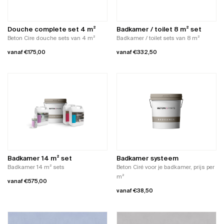
Douche complete set 4 m²
Badkamer / toilet 8 m² set
Beton Cire douche sets van 4 m²
Badkamer / toilet sets van 8 m²
vanaf
€
175,00
vanaf
€
332,50
Dit
Dit
product
product
heeft
heeft
meerdere
meerdere
variaties.
variaties.
Deze
Deze
optie
optie
kan
kan
gekozen
gekozen
worden
worden
Badkamer 14 m² set
Badkamer systeem
op
op
Badkamer 14 m² sets
Beton Ciré voor je badkamer, prijs per
de
de
m²
vanaf
€
575,00
productpagina
productpagina
vanaf
€
38,50
Dit
product
Dit
heeft
product