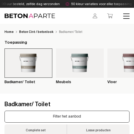
Skip
0 uur besteld, zelfde dag verzonden
50 kleur variaties voor elke toepassing
to
content
Beton Aparte
Home
Beton Ciré / betonlook
Badkamer/ Toilet
Toepassing
Badkamer/ Toilet
Meubels
Vloer
Badkamer/ Toilet
Filter het aanbod
Complete set
Losse producten