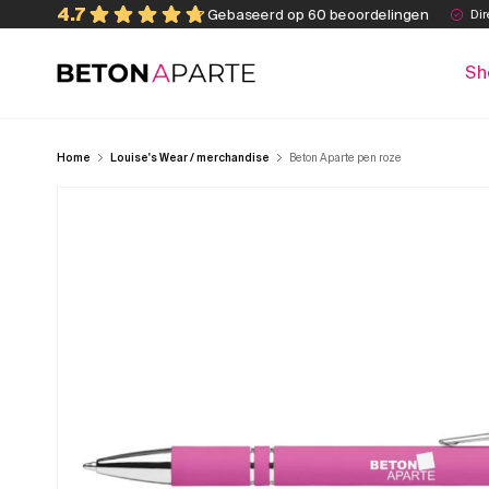
Skip
4.7
Gebaseerd op 60 beoordelingen
Dir
to
content
Sh
Beton Aparte
Home
Louise's Wear / merchandise
Beton Aparte pen roze