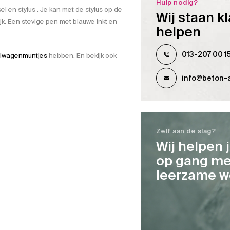
Hulp nodig?
 en stylus . Je kan met de stylus op de
Wij staan kl
jk. Een stevige pen met blauwe inkt en
helpen
013-207 00 1
elwagenmuntjes
hebben. En bekijk ook
info@beton-a
Zelf aan de slag?
Wij helpen 
op gang me
leerzame w