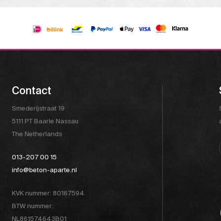
Contact
Smederijstraat 19
5111 PT Baarle Nassau
The Netherlands
013-207 00 15
info@beton-aparte.nl
KVK nummer: 80167594
BTW nummer:
NL861574643B01