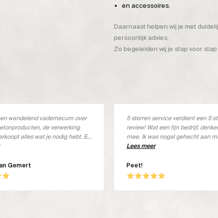
en accessoires.
Daarnaast helpen wij je met duidel
persoonlijk advies.
Zo begeleiden wij je stap voor stap
s een wandelend vademecum over
5 sterren service verdient een 5 s
etonproducten, de verwerking
review! Wat een fijn bedrijf, denk
erkoopt alles wat je nodig hebt. En
mee. Ik was nogal gehecht aan m
s ook goed
merk, maar deze wordt niet meer 
Lees meer
Met een kleine aanpassing het jui
product ontvangen, geheel kostel
van Gemert
Peet!
ben om! Wat een goed product, in 
Beton Ciré. Goed verwerkbaar, lek
en een prachtige uitstraling. Top!