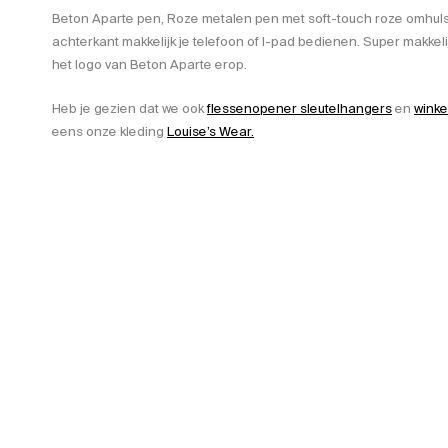
Beton Aparte pen, Roze metalen pen met soft-touch roze omhulsel
achterkant makkelijk je telefoon of I-pad bedienen. Super makkeli
het logo van Beton Aparte erop.
Heb je gezien dat we ook
flessenopener sleutelhangers
en
wink
eens onze kleding
Louise’s Wear.