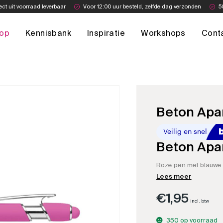
ect uit voorraad leverbaar
Voor 12:00 uur besteld, zelfde dag verzonden
5
op
Kennisbank
Inspiratie
Workshops
Cont
Beton Apar
Beton Apar
Roze pen met blauwe i
Lees meer
€
1,95
incl. btw
350 op voorraad