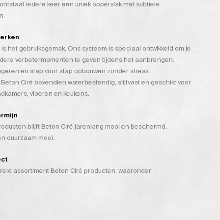
tstaat iedere keer een uniek oppervlak met subtiele
n.
werken
is het gebruiksgemak. Ons systeem is speciaal ontwikkeld om je
rdere verbetermomenten te geven tijdens het aanbrengen.
rigeren en stap voor stap opbouwen zonder stress.
 Beton Ciré bovendien waterbestendig, slijtvast en geschikt voor
badkamers, vloeren en keukens.
ermijn
ducten blijft Beton Ciré jarenlang mooi en beschermd.
 én duurzaam mooi.
ect
breid assortiment Beton Ciré producten, waaronder: