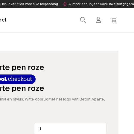
0 kleur variaties voor elke toepassing
Al meer dan 15 jaar 100% kwaliteit gegar
act
te pen roze
te pen roze
nkt en stylus. Witte opdruk met het logo van Beton Aparte.
Beton
Aparte