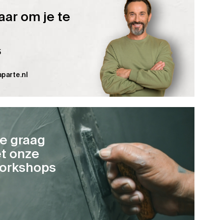
aar om je te
5
parte.nl
je graag
t onze
orkshops