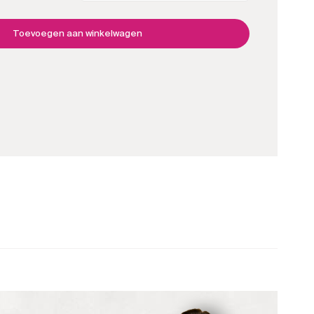
pen
roze
aantal
Toevoegen aan winkelwagen