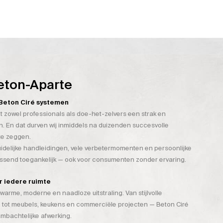
eton-Aparte
n Beton Ciré systemen
t zowel professionals als doe-het-zelvers een strak en
. En dat durven wij inmiddels na duizenden succesvolle
te zeggen.
duidelijke handleidingen, vele verbetermomenten en persoonlijke
assend toegankelijk — ook voor consumenten zonder ervaring.
or iedere ruimte
warme, moderne en naadloze uitstraling. Van stijlvolle
 tot meubels, keukens en commerciële projecten — Beton Ciré
mbachtelijke afwerking.