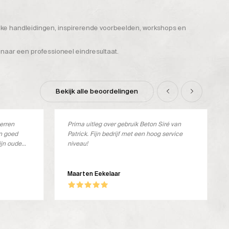
ijke handleidingen, inspirerende voorbeelden, workshops en
 naar een professioneel eindresultaat.
Bekijk alle beoordelingen
terren
Prima uitleg over gebruik Beton Siré van
en goed
Patrick. Fijn bedrijf met een hoog service
ijn oude
niveau!
verkocht.
ste
oos en ik
Maarten Eekelaar
dit geval
ker stevig