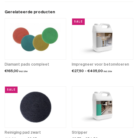
Gerelateerde producten
SALE
Diamant pads compleet
Impregneer voor betonvloeren
Prijsklasse:
€
165,00
€
27,50
-
€
405,00
incl. btw
incl. btw
€27,50
tot
€405,00
SALE
Reiniging pad zwart
Stripper