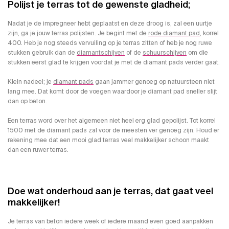
Polijst je terras tot de gewenste gladheid;
Nadat je de impregneer hebt geplaatst en deze droog is, zal een uurtje
zijn, ga je jouw terras polijsten. Je begint met de
rode diamant pad
, korrel
400. Heb je nog steeds vervuiling op je terras zitten of heb je nog ruwe
stukken gebruik dan de
diamantschijven
of de
schuurschijven
om die
stukken eerst glad te krijgen voordat je met de diamant pads verder gaat.
Klein nadeel; je
diamant pads
gaan jammer genoeg op natuursteen niet
lang mee. Dat komt door de voegen waardoor je diamant pad sneller slijt
dan op beton.
Een terras word over het algemeen niet heel erg glad gepolijst. Tot korrel
1500 met de diamant pads zal voor de meesten ver genoeg zijn. Houd er
rekening mee dat een mooi glad terras veel makkelijker schoon maakt
dan een ruwer terras.
Doe wat onderhoud aan je terras, dat gaat veel
makkelijker!
Je terras van beton iedere week of iedere maand even goed aanpakken