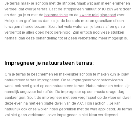
Je terras maak je schoon met de
stripper
. Maak wat aan in een emmer en
verdeel dat over je terras. Laat de stripper een minuut of 10 zijn werk doen
en dan ga je er met de
boenmachine
en de
zwarte reinigingspad
over.
Heb je een grof terras dan zal je de borstels moeten gebruiken of een
luiwagen / harde bezem. Spuit het vuile water van je terras af en ga zo
verder tot je alles goed hebt gereinigd. Zijn er toch nog vieze stukken
herhaal dan deze behandeling tot er geen verbetering meer mogelijk is.
Impregneer je natuursteen terras;
Om je terras te beschermen en makkelijker schoon te maken kun je jouw
natuursteen terras
impregneren
. Onze impregneer voor betonvloeren
werkt ook heel goed op een natuursteen terras. Natuursteen en beton zijn
namelijk ongeveer hetzelfde. De impregneer op een mooie droge dag
aanbrengen. Spuit de impregneer met een vergifspuit op de vloer en dweil
deze even na met een platte dweil van de A.C. Tion ( action ). Je kan
natuurlijk ook onze
wollen hoes
gebruiken met de
was applicator
. Je terras
zal niet gaan verkleuren, onze impregneer is niet kleur verdiepend.