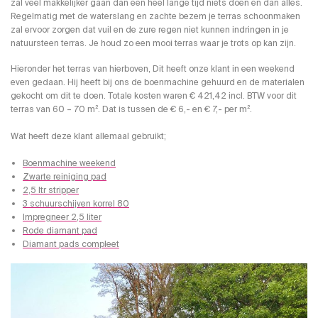
zal veel makkelijker gaan dan een heel lange tijd niets doen en dan alles.
Regelmatig met de waterslang en zachte bezem je terras schoonmaken
zal ervoor zorgen dat vuil en de zure regen niet kunnen indringen in je
natuursteen terras. Je houd zo een mooi terras waar je trots op kan zijn.
Hieronder het terras van hierboven, Dit heeft onze klant in een weekend
even gedaan. Hij heeft bij ons de boenmachine gehuurd en de materialen
gekocht om dit te doen. Totale kosten waren € 421,42 incl. BTW voor dit
terras van 60 – 70 m². Dat is tussen de € 6,- en € 7,- per m².
Wat heeft deze klant allemaal gebruikt;
Boenmachine weekend
Zwarte reiniging pad
2,5 ltr stripper
3 schuurschijven korrel 80
Impregneer 2,5 liter
Rode diamant pad
Diamant pads compleet