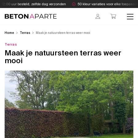
Skip
2:00 uur besteld, zelfde dag verzonden
50 kleur variaties voor elke toepassing
to
content
Beton Aparte
Home
Terras
Maak je natuursteen terras weer mooi
Terras
Maak je natuursteen terras weer
mooi