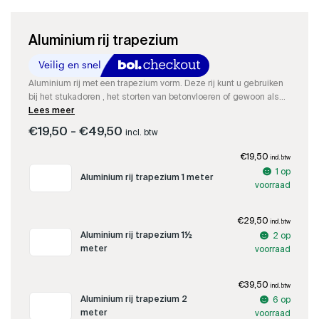
Aluminium rij trapezium
Aluminium rij met een trapezium vorm. Deze rij kunt u gebruiken
bij het stukadoren , het storten van betonvloeren of gewoon als
liniaal of meetapparaat.
Lees meer
Prijsklasse:
€
19,50
-
€
49,50
incl. btw
€19,50
tot
€
19,50
incl. btw
€49,50
Aluminium
1 op
Aluminium rij trapezium 1 meter
rij
voorraad
trapezium
1
meter
€
29,50
incl. btw
aantal
Aluminium
Aluminium rij trapezium 1½
2 op
rij
meter
voorraad
trapezium
1½
meter
€
39,50
incl. btw
aantal
Aluminium
Aluminium rij trapezium 2
6 op
rij
meter
voorraad