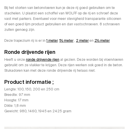
Bij het storten van betonvloeren kun je deze rij goed gebruiken om te
stachelen. U plaatst een schoffel van WOLFF op de rij en schroef deze
vast met parkers. Eventueel voor meer stevigheid transparante siliconen
of een goed lijm product gebruiken en dan vastschroeven. 8 schroeven
zullen genoeg zijn.
Deze trapezium rij is er in
1 meter
,
1½ meter
,
2 meter
en
2½ meter
Ronde drijvende rijen
Heeft u onze
ronde drijvende rijen
al gezien. Deze worden bij vloeivloeren
gebruikt om ze vlakker te krijgen. Deze rijen werken ook goed in de beton.
Stukadoren kan met deze ronde drijvende rij helaas niet.
Product informatie ;
Lengte: 100, 150, 200 en 250 cm
Breedte: 97 mm
Hoogte: 17 mm
Dikte: 1,8 mm
Gewicht: 980, 1460, 1945 en 2425 gram