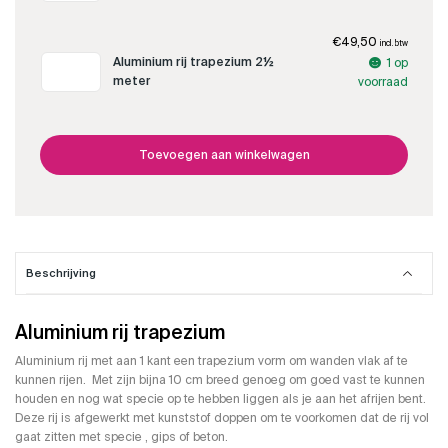
trapezium
2
meter
€
49,50
incl. btw
aantal
Aluminium
Aluminium rij trapezium 2½
1 op
rij
meter
voorraad
trapezium
2½
meter
aantal
Toevoegen aan winkelwagen
Beschrijving
Aluminium rij trapezium
Aluminium rij met aan 1 kant een trapezium vorm om wanden vlak af te
kunnen rijen. Met zijn bijna 10 cm breed genoeg om goed vast te kunnen
houden en nog wat specie op te hebben liggen als je aan het afrijen bent.
Deze rij is afgewerkt met kunststof doppen om te voorkomen dat de rij vol
gaat zitten met specie , gips of beton.