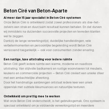
Beton Ciré van Beton-Aparte
Al meer dan 15 jaar specialist in Beton Ciré systemen
Onze Beton Ciré is ontwikkeld zodat zowel professionals als doe-het-
zelvers een strak en duurzaam resultaat kunnen behalen. En dat durven
wij inmiddels na duizenden succesvolle projecten en tevreden klanten
wel te zeggen.
Dankzij de lange verwerkingstijd, duidelijke handleidingen, vele
verbetermomenten en persoonlijke begeleiding wordt Beton Ciré
verrassend toegankelijk — ook voor consumenten zonder ervaring.
Een rustige, luxe uitstraling voor iedere ruimte
Beton Ciré geeft iedere ruimte een warme, moderne en naadloze
uitstraling. Van stijlvolle badkamers en rustige woonvloeren tot meubels,
keukens en commerciële projecten — Beton Ciré creëert een unieke sfeer
met een ambachtelijke afwerking.
Door het handmatige aanbrengen ontstaat iedere keer een uniek
oppervlak met subtiele kleurnuances en natuurlijke texturen.
Ontwikkeld om prettig mee te werken
Wat onze Beton Ciré onderscheidt, is het gebruiksgemak. Ons systeem is
speciaal ontwikkeld om je voldoende verwerkingstijd en meerdere