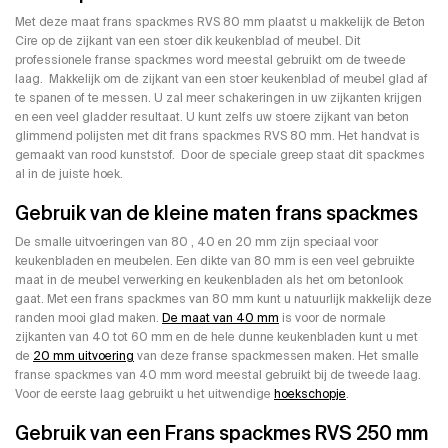
Met deze maat frans spackmes RVS 80 mm plaatst u makkelijk de Beton
Cire op de zijkant van een stoer dik keukenblad of meubel. Dit
professionele franse spackmes word meestal gebruikt om de tweede
laag. Makkelijk om de zijkant van een stoer keukenblad of meubel glad af
te spanen of te messen. U zal meer schakeringen in uw zijkanten krijgen
en een veel gladder resultaat. U kunt zelfs uw stoere zijkant van beton
glimmend polijsten met dit frans spackmes RVS 80 mm. Het handvat is
gemaakt van rood kunststof. Door de speciale greep staat dit spackmes
al in de juiste hoek.
Gebruik van de kleine maten frans spackmes
De smalle uitvoeringen van 80 , 40 en 20 mm zijn speciaal voor
keukenbladen en meubelen. Een dikte van 80 mm is een veel gebruikte
maat in de meubel verwerking en keukenbladen als het om betonlook
gaat. Met een frans spackmes van 80 mm kunt u natuurlijk makkelijk deze
randen mooi glad maken.
De maat van 40 mm
is voor de normale
zijkanten van 40 tot 60 mm en de hele dunne keukenbladen kunt u met
de
20 mm uitvoering
van deze franse spackmessen maken. Het smalle
franse spackmes van 40 mm word meestal gebruikt bij de tweede laag.
Voor de eerste laag gebruikt u het uitwendige
hoekschopje
.
Gebruik van een Frans spackmes RVS 250 mm