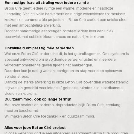
Een rustige, luxe uitstraling voor iedere ruimte
Beton Ciré geeft iedere ruimte een warme, moderne en naadloze
uitstraling. Van stijlvolle badkamers en rustige woonvloeren tot meubels,
keukens en commerciële projecten — Beton Ciré creëert een unieke sfeer
met een ambachtelijke afwerking.
Door het handmatige aanbrengen ontstaat iedere keer een uniek
oppervlak met subtiele kleurnuances en natuurlijke texturen.
Ontwikkeld om prettig mee te werken
Wat onze Beton Ciré onderscheidt, is het gebruiksgemak. Ons systeem is
speciaal ontwikkeld om je voldoende verwerkingstijd en meerdere
verbetermomenten te geven tijdens het aanbrengen.
Daardoor kun je rustig werken, corrigeren en stap voor stap opbouwen
zonder stress.
Dankzij de sterke afwerking is onze Beton Ciré bovendien waterbestendig,
slijtvast en geschikt voor intensief gebruikte ruimtes zoals badkamers,
vloeren en keukens.
Duurzaam mooi, ook op lange termijn
Met onze sealers en onderhoudsproducten blijft Beton Ciré jarenlang
mooi en beschermd.
Wij maken Beton Ciré toegankelijk én duurzaam mooi.
Alles voor jouw Beton Ciré project
In onze webshop vind je een uitgebreid assortiment Beton Ciré producten,