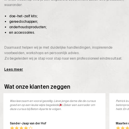
waaronder:
doe-het-zelf kits;
gereedschappen;
onderhoudsproducten;
en accessoires.
Daarnaast helpen wij je met duidelijke handleidingen, inspirerende
voorbeelden, workshops en persoonlijk advies.
Zo begeleiden wij je stap voor stap naar een professioneel eindresultaat.
Lees meer
Wat onze klanten zeggen
Was leerzaam en vooral gezellig. Lieve jonge dame die de cursus
Patrick i
goed en op een leuke wijze begeleide
! Zeker een aanrader om
betonprod
deze cursus bij Beton Aparte te volgen.
hebt. En d
Sander-Jaap van der Hof
Maarten 