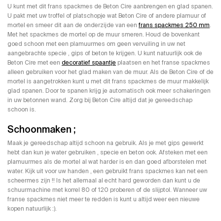
U kunt met dit frans spackmes de Beton Cire aanbrengen en glad spanen.
U pakt met uw troffel of platschopje wat Beton Cire of andere plamuur of
mortel en smeer dit aan de onderzijde van een
frans spackmes 250 mm
.
Met het spackmes de mortel op de muur smeren. Houd de bovenkant
goed schoon met een plamuurmes om geen vervuiling in uw net
aangebrachte specie , gips of beton te krijgen. U kunt natuurlijk ook de
Beton Cire met een
decoratief spaantje
plaatsen en het franse spackmes
alleen gebruiken voor het glad maken van de muur. Als de Beton Cire of de
mortel is aangetrokken kunt u met dit frans spackmes de muur makkelijk
glad spanen. Door te spanen krijg je automatisch ook meer schakeringen
in uw betonnen wand. Zorg bij Beton Cire altijd dat je gereedschap
schoon is.
Schoonmaken ;
Maak je gereedschap altijd schoon na gebruik. Als je met gips gewerkt
hebt dan kun je water gebruiken , specie en beton ook. Afsteken met een
plamuurmes als de mortel al wat harder is en dan goed afborstelen met
water. Kijk uit voor uw handen , een gebruikt frans spackmes kan net een
scheermes zijn !! Is het allemaal al echt hard geworden dan kunt u de
schuurmachine met korrel 80 of 120 proberen of de slijptol. Wanneer uw
franse spackmes niet meer te redden is kunt u altijd weer een nieuwe
kopen natuurlijk :).