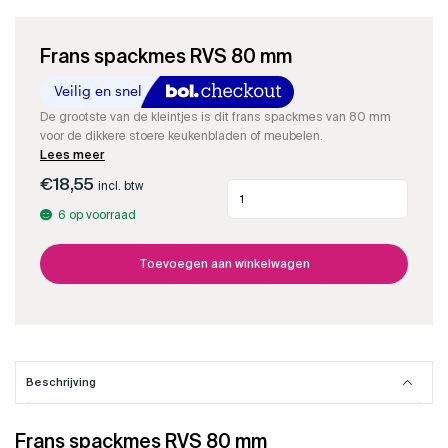
Frans spackmes RVS 80 mm
De grootste van de kleintjes is dit frans spackmes van 80 mm
voor de dikkere stoere keukenbladen of meubelen.
Lees meer
€
18,55
incl. btw
Frans
spackmes
6 op voorraad
RVS
80
mm
Toevoegen aan winkelwagen
aantal
Beschrijving
Frans spackmes RVS 80 mm