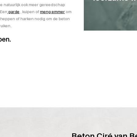
je natuurlijk ook meer gereedschap
 Een
garde
, kuipen of
meng emmer
om
 scheppen of harken nodig om de beton
uiken..
pen.
Beton Ciré van B