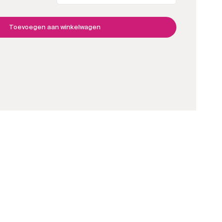
rij
2
meter
Toevoegen aan winkelwagen
aantal