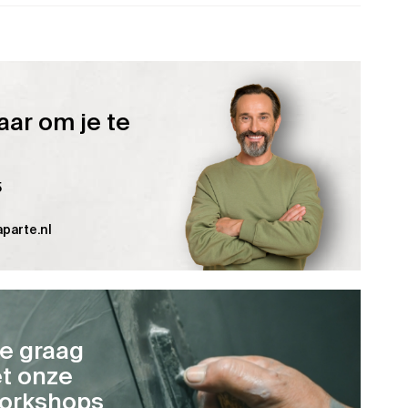
aar om je te
5
parte.nl
je graag
t onze
orkshops