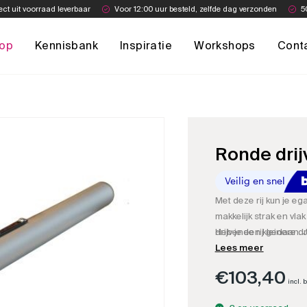
ect uit voorraad leverbaar
Voor 12:00 uur besteld, zelfde dag verzonden
5
op
Kennisbank
Inspiratie
Workshops
Cont
Ronde drij
Met deze rij kun je ega
makkelijk strak en vla
drijvende rij gedaan. 
Heb je een kleinere dri
passende steel erbij 
Lees meer
!!
€
103,40
incl. 