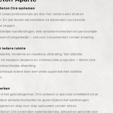
n Beton Ciré systemen
t zowel professionals als doe-het-zelvers een strak en
. En dat durven wij inmiddels na duizenden succesvolle
te zeggen.
duidelijke handleidingen, vele verbetermomenten en persoonlijke
assend toegankelijk — ook voor consumenten zonder ervaring.
or iedere ruimte
warme, moderne en naadloze uitstraling. Van stijlvolle
 tot meubels, keukens en commerciële projecten — Beton Ciré
mbachtelijke afwerking.
tstaat iedere keer een uniek oppervlak met subtiele
n.
werken
is het gebruiksgemak. Ons systeem is speciaal ontwikkeld om je
rdere verbetermomenten te geven tijdens het aanbrengen.
rigeren en stap voor stap opbouwen zonder stress.
 Beton Ciré bovendien waterbestendig, slijtvast en geschikt voor