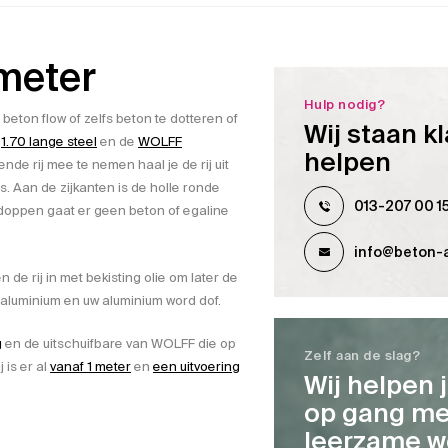
 meter
Hulp nodig?
 beton flow of zelfs beton te dotteren of
Wij staan kl
e
1.70 lange steel
en de
WOLFF
helpen
nde rij mee te nemen haal je de rij uit
us. Aan de zijkanten is de holle ronde
013-207 00 1
doppen gaat er geen beton of egaline
info@beton-a
de rij in met bekisting olie om later de
t aluminium en uw aluminium word dof.
g
en de uitschuifbare van WOLFF die op
Zelf aan de slag?
 is er al
vanaf 1 meter
en
een uitvoering
Wij helpen 
op gang me
leerzame w