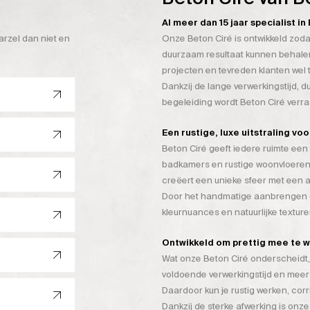
Al meer dan 15 jaar specialist i
arzel dan niet en
Onze Beton Ciré is ontwikkeld zoda
duurzaam resultaat kunnen behalen
projecten en tevreden klanten wel 
Dankzij de lange verwerkingstijd, 
begeleiding wordt Beton Ciré verr
Een rustige, luxe uitstraling vo
Beton Ciré geeft iedere ruimte een 
badkamers en rustige woonvloeren
creëert een unieke sfeer met een a
Door het handmatige aanbrengen on
kleurnuances en natuurlijke texture
Ontwikkeld om prettig mee te 
Wat onze Beton Ciré onderscheidt, 
voldoende verwerkingstijd en mee
Daardoor kun je rustig werken, cor
Dankzij de sterke afwerking is onze