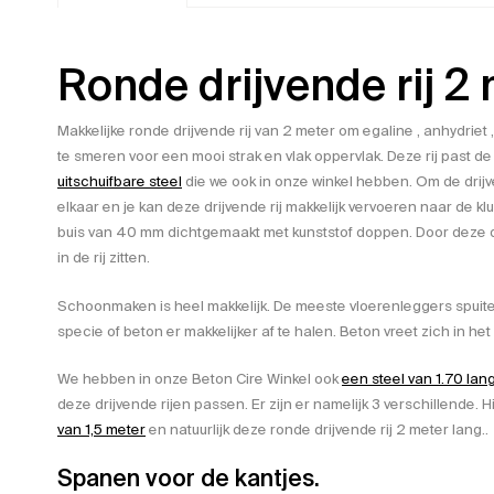
Ronde drijvende rij 2
Makkelijke ronde drijvende rij van 2 meter om egaline , anhydriet ,
te smeren voor een mooi strak en vlak oppervlak. Deze rij past d
uitschuifbare steel
die we ook in onze winkel hebben. Om de drijve
elkaar en je kan deze drijvende rij makkelijk vervoeren naar de kl
buis van 40 mm dichtgemaakt met kunststof doppen. Door deze 
in de rij zitten.
Schoonmaken is heel makkelijk. De meeste vloerenleggers spuiten 
specie of beton er makkelijker af te halen. Beton vreet zich in he
We hebben in onze Beton Cire Winkel ook
een steel van 1.70 lan
deze drijvende rijen passen. Er zijn er namelijk 3 verschillende. Hij
van 1,5 meter
en natuurlijk deze ronde drijvende rij 2 meter lang..
Spanen voor de kantjes.