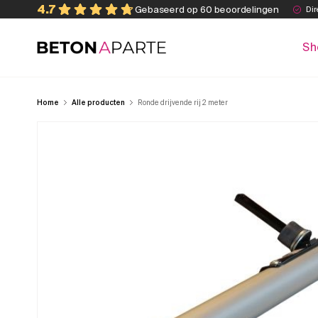
Skip
4.7
Gebaseerd op 60 beoordelingen
Dir
to
content
Sh
Beton Aparte
Home
Alle producten
Ronde drijvende rij 2 meter