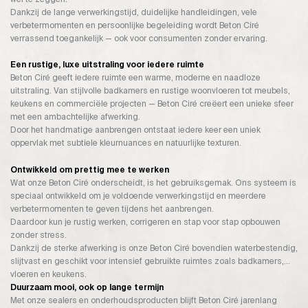
Dankzij de lange verwerkingstijd, duidelijke handleidingen, vele
verbetermomenten en persoonlijke begeleiding wordt Beton Ciré
verrassend toegankelijk — ook voor consumenten zonder ervaring.
Een rustige, luxe uitstraling voor iedere ruimte
Beton Ciré geeft iedere ruimte een warme, moderne en naadloze
uitstraling. Van stijlvolle badkamers en rustige woonvloeren tot meubels,
keukens en commerciële projecten — Beton Ciré creëert een unieke sfeer
met een ambachtelijke afwerking.
Door het handmatige aanbrengen ontstaat iedere keer een uniek
oppervlak met subtiele kleurnuances en natuurlijke texturen.
Ontwikkeld om prettig mee te werken
Wat onze Beton Ciré onderscheidt, is het gebruiksgemak. Ons systeem is
speciaal ontwikkeld om je voldoende verwerkingstijd en meerdere
verbetermomenten te geven tijdens het aanbrengen.
Daardoor kun je rustig werken, corrigeren en stap voor stap opbouwen
zonder stress.
Dankzij de sterke afwerking is onze Beton Ciré bovendien waterbestendig,
slijtvast en geschikt voor intensief gebruikte ruimtes zoals badkamers,
vloeren en keukens.
Duurzaam mooi, ook op lange termijn
Met onze sealers en onderhoudsproducten blijft Beton Ciré jarenlang