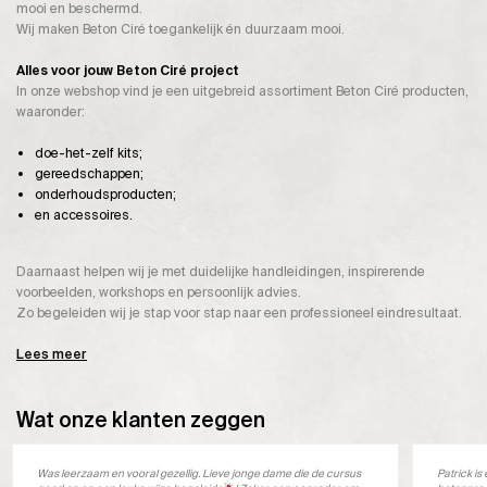
mooi en beschermd.
Wij maken Beton Ciré toegankelijk én duurzaam mooi.
Alles voor jouw Beton Ciré project
In onze webshop vind je een uitgebreid assortiment Beton Ciré producten,
waaronder:
doe-het-zelf kits;
gereedschappen;
onderhoudsproducten;
en accessoires.
Daarnaast helpen wij je met duidelijke handleidingen, inspirerende
voorbeelden, workshops en persoonlijk advies.
Zo begeleiden wij je stap voor stap naar een professioneel eindresultaat.
Lees meer
Wat onze klanten zeggen
Was leerzaam en vooral gezellig. Lieve jonge dame die de cursus
Patrick i