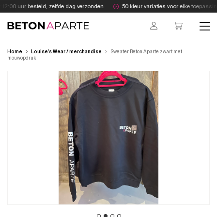
Skip
12:00 uur besteld, zelfde dag verzonden
50 kleur variaties voor elke toepassin
to
content
Beton Aparte
Home
Louise's Wear / merchandise
Sweater Beton Aparte zwart met
mouwopdruk