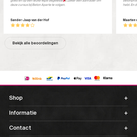
goed en op een leuke wijze begeleide
! Zeker een aanrader om
betonprod
deze cursus bij Beton Aparte te volgen.
hebt. En d
Sander-Jaap van der Hof
Maarten 
Bekijk alle beoordelingen
Shop
Informatie
Contact