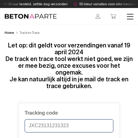
Skip
 12:00 uur besteld, zelfde dag verzonden
50 kleur variaties voor elke toepassi
to
content
Beton Aparte
Home
Track en Trace
Let op: dit geldt voor verzendingen vanaf 19
april 2024
De track en trace tool werkt niet goed, we zijn
er mee bezig, onze excuses voor het
ongemak.
Je kan natuurlijk altijd in je mail de track en
trace gebruiken.