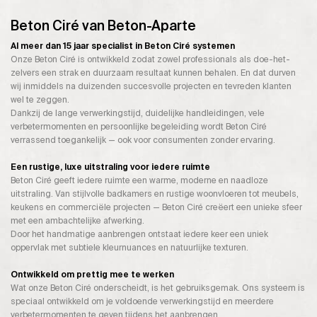
Beton Ciré van Beton-Aparte
Al meer dan 15 jaar specialist in Beton Ciré systemen
Onze Beton Ciré is ontwikkeld zodat zowel professionals als doe-het-
zelvers een strak en duurzaam resultaat kunnen behalen. En dat durven
wij inmiddels na duizenden succesvolle projecten en tevreden klanten
wel te zeggen.
Dankzij de lange verwerkingstijd, duidelijke handleidingen, vele
verbetermomenten en persoonlijke begeleiding wordt Beton Ciré
verrassend toegankelijk — ook voor consumenten zonder ervaring.
Een rustige, luxe uitstraling voor iedere ruimte
Beton Ciré geeft iedere ruimte een warme, moderne en naadloze
uitstraling. Van stijlvolle badkamers en rustige woonvloeren tot meubels,
keukens en commerciële projecten — Beton Ciré creëert een unieke sfeer
met een ambachtelijke afwerking.
Door het handmatige aanbrengen ontstaat iedere keer een uniek
oppervlak met subtiele kleurnuances en natuurlijke texturen.
Ontwikkeld om prettig mee te werken
Wat onze Beton Ciré onderscheidt, is het gebruiksgemak. Ons systeem is
speciaal ontwikkeld om je voldoende verwerkingstijd en meerdere
verbetermomenten te geven tijdens het aanbrengen.