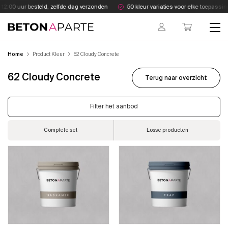
Skip
2:00 uur besteld, zelfde dag verzonden
50 kleur variaties voor elke toepassing
to
content
Beton Aparte
Home
Product Kleur
62 Cloudy Concrete
62 Cloudy Concrete
Terug naar overzicht
Filter het aanbod
Complete set
Losse producten