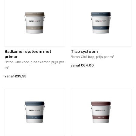
product
heeft
heeft
meerdere
meerdere
variaties.
variaties.
Deze
Deze
optie
optie
kan
kan
gekozen
gekozen
worden
worden
op
Badkamer systeem met
Trap systeem
op
de
primer
Beton Ciré trap, prijs per m²
de
productpagina
Beton Ciré voor je badkamer, prijs per
vanaf
€
64,00
productpagina
m²
Dit
vanaf
€
39,95
product
Dit
heeft
product
meerdere
heeft
variaties.
meerdere
Deze
variaties.
optie
Deze
kan
optie
gekozen
kan
worden
gekozen
op