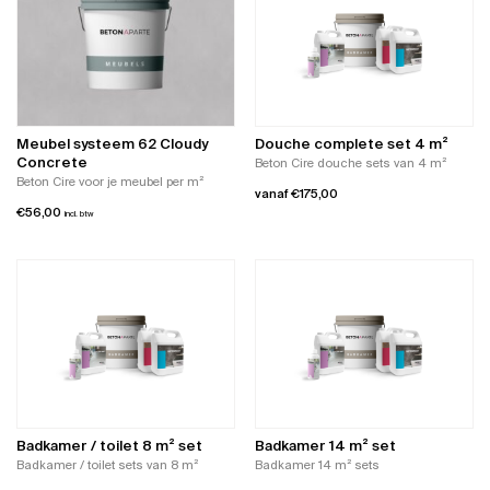
Meubel systeem 62 Cloudy
Douche complete set 4 m²
Concrete
Beton Cire douche sets van 4 m²
Beton Cire voor je meubel per m²
vanaf
€
175,00
€
56,00
incl. btw
Dit
product
heeft
meerdere
variaties.
Deze
optie
kan
gekozen
worden
op
Badkamer / toilet 8 m² set
Badkamer 14 m² set
de
Badkamer / toilet sets van 8 m²
Badkamer 14 m² sets
productpagina