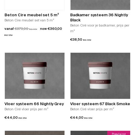
kan
gekozen
gekozen
worden
worden
Beton Cire meubel set 5 m²
Badkamer systeem 36 Nightly
op
op
Black
Beton Cire meubel set van 5 m²
de
de
Beton Ciré voor je badkamer, prijs per
productpagina
vanaf
€
379,00
€
360,00
incl. btw
productpagina
m²
incl. btw
€
38,50
incl. btw
Dit
product
heeft
meerdere
variaties.
Deze
optie
kan
gekozen
worden
op
Vloer systeem 66 Nightly Grey
Vloer systeem 67 Black Smoke
de
Beton Ciré vloer prijs per m²
Beton Ciré vloer prijs per m²
productpagina
€
44,00
€
44,00
incl. btw
incl. btw
Populairst