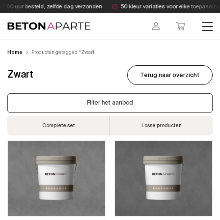
Skip
2:00 uur besteld, zelfde dag verzonden
50 kleur variaties voor elke toepassing
to
content
Beton Aparte
Home
Producten getagged “Zwart”
Zwart
Terug naar overzicht
Filter het aanbod
Complete set
Losse producten