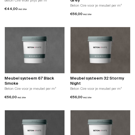
Grey
Beton Ciré vloer prijs per m²
Beton Cire voor je meubel per m²
€
44,00
incl. btw
€
56,00
incl. btw
Meubel systeem 67 Black
Meubel systeem 32 Stormy
Smoke
Night
Beton Cire voor je meubel per m²
Beton Cire voor je meubel per m²
€
56,00
€
56,00
incl. btw
incl. btw