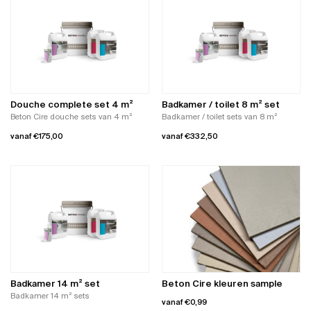
Douche complete set 4 m²
Badkamer / toilet 8 m² set
Beton Cire douche sets van 4 m²
Badkamer / toilet sets van 8 m²
vanaf
€
175,00
vanaf
€
332,50
Dit
Dit
product
product
heeft
heeft
meerdere
meerdere
variaties.
variaties.
Deze
Deze
optie
optie
kan
kan
gekozen
gekozen
worden
worden
Badkamer 14 m² set
Beton Cire kleuren sample
op
op
Badkamer 14 m² sets
vanaf
€
0,99
de
de