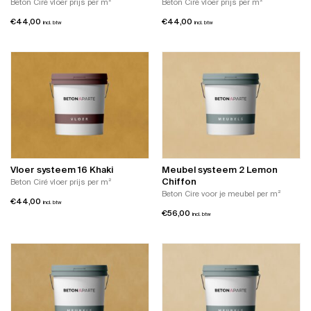
Beton Ciré vloer prijs per m²
Beton Ciré vloer prijs per m²
€
44,00
€
44,00
incl. btw
incl. btw
Vloer systeem 16 Khaki
Meubel systeem 2 Lemon
Chiffon
Beton Ciré vloer prijs per m²
Beton Cire voor je meubel per m²
€
44,00
incl. btw
€
56,00
incl. btw