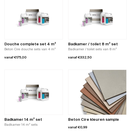
Douche complete set 4 m²
Badkamer / toilet 8 m² set
Beton Cire douche sets van 4 m²
Badkamer / toilet sets van 8 m²
vanaf
€
175,00
vanaf
€
332,50
Dit
Dit
product
product
heeft
heeft
meerdere
meerdere
variaties.
variaties.
Deze
Deze
optie
optie
kan
kan
gekozen
gekozen
worden
worden
Badkamer 14 m² set
Beton Cire kleuren sample
op
op
Badkamer 14 m² sets
vanaf
€
0,99
de
de