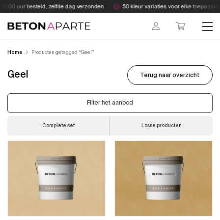
Skip
2:00 uur besteld, zelfde dag verzonden
50 kleur variaties voor elke toepassing
to
content
Beton Aparte
Home
Producten getagged “Geel”
Geel
Terug naar overzicht
Filter het aanbod
Complete set
Losse producten