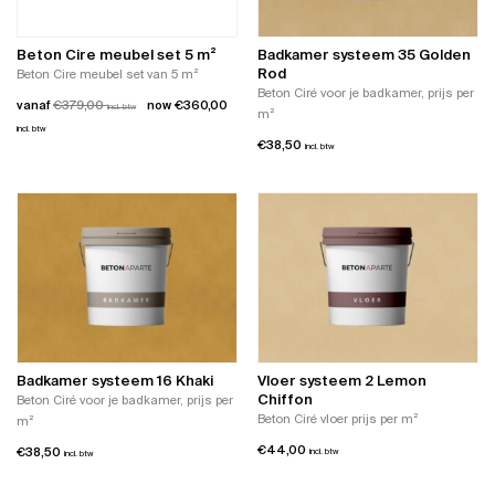
kan
gekozen
gekozen
worden
worden
Beton Cire meubel set 5 m²
Badkamer systeem 35 Golden
op
op
Rod
Beton Cire meubel set van 5 m²
de
de
Beton Ciré voor je badkamer, prijs per
productpagina
vanaf
€
379,00
€
360,00
incl. btw
productpagina
m²
incl. btw
€
38,50
incl. btw
Dit
product
heeft
meerdere
variaties.
Deze
optie
kan
gekozen
worden
op
Badkamer systeem 16 Khaki
Vloer systeem 2 Lemon
de
Chiffon
Beton Ciré voor je badkamer, prijs per
productpagina
Beton Ciré vloer prijs per m²
m²
€
44,00
€
38,50
incl. btw
incl. btw