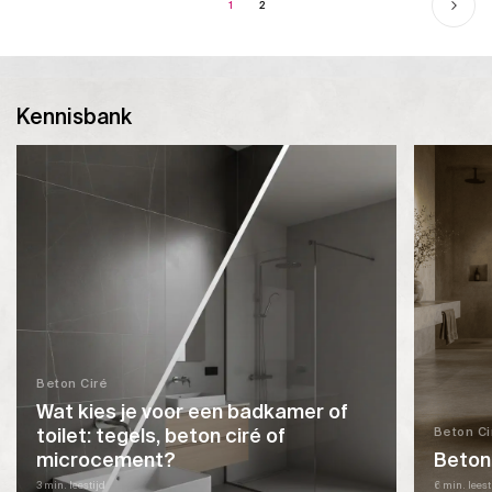
1
2
Kennisbank
Beton Ciré
Wat kies je voor een badkamer of
toilet: tegels, beton ciré of
Beton Ci
microcement?
Beton
3 min. leestijd
6 min. leest