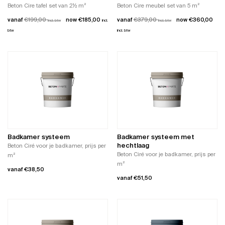
op
productpagina
Beton Cire tafel set van 2½ m²
Beton Cire meubel set van 5 m²
de
vanaf
€
199,00
€
185,00
vanaf
€
379,00
€
360,00
incl. btw
incl.
productpagina
incl. btw
btw
incl. btw
Dit
Dit
product
product
heeft
heeft
meerdere
meerdere
variaties.
variaties.
Deze
Deze
optie
optie
kan
kan
gekozen
gekozen
worden
worden
Badkamer systeem
Badkamer systeem met
op
op
hechtlaag
Beton Ciré voor je badkamer, prijs per
de
de
Beton Ciré voor je badkamer, prijs per
m²
productpagina
productpagina
m²
vanaf
€
38,50
vanaf
€
51,50
Dit
Dit
product
product
heeft
heeft
meerdere
meerdere
variaties.