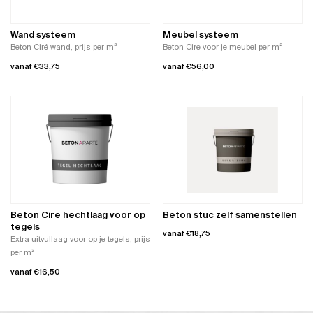
kan
kan
gekozen
gekozen
worden
worden
Wand systeem
Meubel systeem
op
op
Beton Ciré wand, prijs per m²
Beton Cire voor je meubel per m²
de
de
vanaf
€
33,75
vanaf
€
56,00
productpagina
productpagina
Dit
Dit
product
product
heeft
heeft
meerdere
meerdere
variaties.
variaties.
Deze
Deze
optie
optie
kan
kan
gekozen
gekozen
worden
worden
Beton Cire hechtlaag voor op
Beton stuc zelf samenstellen
op
op
tegels
vanaf
€
18,75
de
de
Extra uitvullaag voor op je tegels, prijs
productpagina
productpagina
per m²
Dit
product
vanaf
€
16,50
heeft
Dit
meerdere
product
variaties.