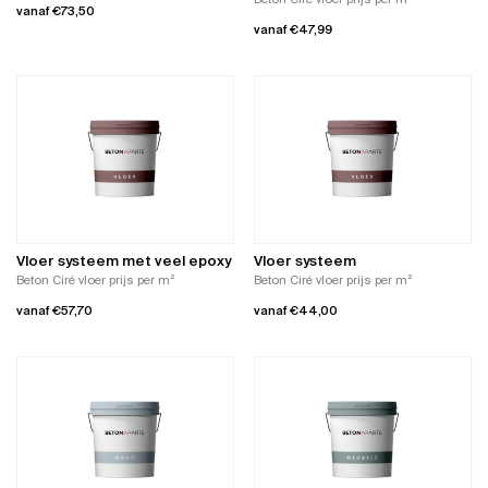
vanaf
€
73,50
productpagina
vanaf
€
47,99
Dit
Dit
product
product
heeft
heeft
meerdere
meerdere
variaties.
variaties.
Deze
Deze
optie
optie
kan
kan
gekozen
gekozen
worden
worden
op
Vloer systeem met veel epoxy
Vloer systeem
op
de
Beton Ciré vloer prijs per m²
Beton Ciré vloer prijs per m²
de
productpagina
vanaf
€
57,70
vanaf
€
44,00
productpagina
Dit
Dit
product
product
heeft
heeft
meerdere
meerdere
variaties.
variaties.
Deze
Deze
optie
optie