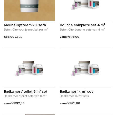
Meubel systeem 28 Corn
Douche complete set 4 m²
Beton Cire voor je meubel per m²
Beton Cire douche sets van 4 m²
€
56,00
vanaf
€
175,00
incl. btw
Dit
product
heeft
meerdere
variaties.
Deze
optie
kan
gekozen
worden
Badkamer / toilet 8 m² set
Badkamer 14 m² set
op
Badkamer / toilet sets van 8 m²
Badkamer 14 m² sets
de
vanaf
€
332,50
vanaf
€
575,00
productpagina
Dit
Dit