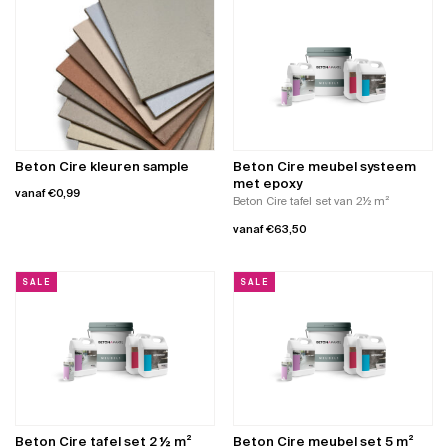
product
product
heeft
heeft
meerdere
meerdere
variaties.
variaties.
Deze
Deze
optie
optie
kan
kan
gekozen
gekozen
worden
worden
Beton Cire kleuren sample
Beton Cire meubel systeem
op
op
met epoxy
vanaf
€
0,99
de
de
Beton Cire tafel set van 2½ m²
productpagina
productpagina
Dit
vanaf
€
63,50
product
Dit
heeft
product
meerdere
SALE
SALE
heeft
variaties.
meerdere
Deze
variaties.
optie
Deze
kan
optie
gekozen
kan
worden
gekozen
op
worden
de
Beton Cire tafel set 2 ½ m²
Beton Cire meubel set 5 m²