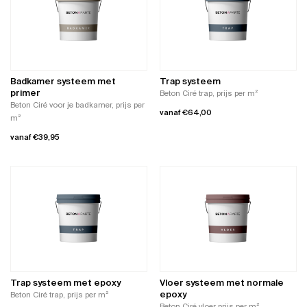
variaties.
Deze
Deze
optie
optie
kan
kan
gekozen
gekozen
worden
worden
op
Badkamer systeem met
Trap systeem
op
de
primer
Beton Ciré trap, prijs per m²
de
productpagina
Beton Ciré voor je badkamer, prijs per
vanaf
€
64,00
productpagina
m²
Dit
vanaf
€
39,95
product
Dit
heeft
product
meerdere
heeft
variaties.
meerdere
Deze
variaties.
optie
Deze
kan
optie
gekozen
kan
worden
gekozen
op
worden
de
Trap systeem met epoxy
Vloer systeem met normale
op
productpagina
epoxy
Beton Ciré trap, prijs per m²
de
Beton Ciré vloer prijs per m²