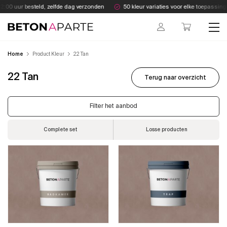
Skip
:00 uur besteld, zelfde dag verzonden
50 kleur variaties voor elke toepassing
to
content
Beton Aparte
Home
Product Kleur
22 Tan
22 Tan
Terug naar overzicht
Filter het aanbod
Complete set
Losse producten