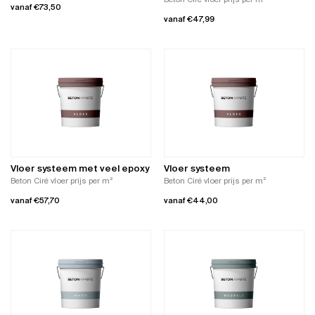
vanaf
€
73,50
productpagina
vanaf
€
47,99
Dit
Dit
product
product
heeft
heeft
meerdere
meerdere
variaties.
variaties.
Deze
Deze
optie
optie
kan
kan
gekozen
gekozen
worden
worden
op
Vloer systeem met veel epoxy
Vloer systeem
op
de
Beton Ciré vloer prijs per m²
Beton Ciré vloer prijs per m²
de
productpagina
vanaf
€
57,70
vanaf
€
44,00
productpagina
Dit
Dit
product
product
heeft
heeft
meerdere
meerdere
variaties.
variaties.
Deze
Deze
optie
optie