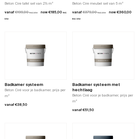
op
productpagina
Beton Cire tafel set van 2½ m²
Beton Cire meubel set van 5 m²
de
vanaf
€
199,00
€
185,00
vanaf
€
379,00
€
360,00
incl. btw
incl.
productpagina
incl. btw
btw
incl. btw
Dit
Dit
product
product
heeft
heeft
meerdere
meerdere
variaties.
variaties.
Deze
Deze
optie
optie
kan
kan
gekozen
gekozen
worden
worden
Badkamer systeem
Badkamer systeem met
op
op
hechtlaag
Beton Ciré voor je badkamer, prijs per
de
de
Beton Ciré voor je badkamer, prijs per
m²
productpagina
productpagina
m²
vanaf
€
38,50
vanaf
€
51,50
Dit
Dit
product
product
heeft
heeft
meerdere
meerdere
variaties.