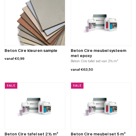
product
product
heeft
heeft
meerdere
meerdere
variaties.
variaties.
Deze
Deze
optie
optie
kan
kan
gekozen
gekozen
worden
worden
Beton Cire kleuren sample
Beton Cire meubel systeem
op
op
met epoxy
vanaf
€
0,99
de
de
Beton Cire tafel set van 2½ m²
productpagina
productpagina
Dit
vanaf
€
63,50
product
Dit
heeft
product
meerdere
SALE
SALE
heeft
variaties.
meerdere
Deze
variaties.
optie
Deze
kan
optie
gekozen
kan
worden
gekozen
op
worden
de
Beton Cire tafel set 2 ½ m²
Beton Cire meubel set 5 m²