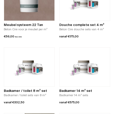
Meubel systeem 22 Tan
Douche complete set 4 m²
Beton Cire voor je meubel per m²
Beton Cire douche sets van 4 m²
€
56,00
vanaf
€
175,00
incl. btw
Dit
product
heeft
meerdere
variaties.
Deze
optie
kan
gekozen
worden
Badkamer / toilet 8 m² set
Badkamer 14 m² set
op
Badkamer / toilet sets van 8 m²
Badkamer 14 m² sets
de
vanaf
€
332,50
vanaf
€
575,00
productpagina
Dit
Dit