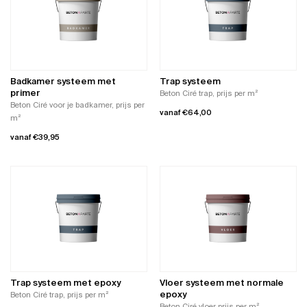
variaties.
Deze
Deze
optie
optie
kan
kan
gekozen
gekozen
worden
worden
op
Badkamer systeem met
Trap systeem
op
de
primer
Beton Ciré trap, prijs per m²
de
productpagina
Beton Ciré voor je badkamer, prijs per
vanaf
€
64,00
productpagina
m²
Dit
vanaf
€
39,95
product
Dit
heeft
product
meerdere
heeft
variaties.
meerdere
Deze
variaties.
optie
Deze
kan
optie
gekozen
kan
worden
gekozen
op
worden
de
Trap systeem met epoxy
Vloer systeem met normale
op
productpagina
epoxy
Beton Ciré trap, prijs per m²
de
Beton Ciré vloer prijs per m²