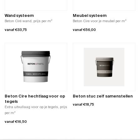
kan
kan
gekozen
gekozen
worden
worden
Wand systeem
Meubel systeem
op
op
Beton Ciré wand, prijs per m²
Beton Cire voor je meubel per m²
de
de
vanaf
€
33,75
vanaf
€
56,00
productpagina
productpagina
Dit
Dit
product
product
heeft
heeft
meerdere
meerdere
variaties.
variaties.
Deze
Deze
optie
optie
kan
kan
gekozen
gekozen
worden
worden
Beton Cire hechtlaag voor op
Beton stuc zelf samenstellen
op
op
tegels
vanaf
€
18,75
de
de
Extra uitvullaag voor op je tegels, prijs
productpagina
productpagina
per m²
Dit
product
vanaf
€
16,50
heeft
Dit
meerdere
product
variaties.