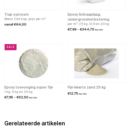
Trap systeem
Epoxy Schraaplaag,
Beton Ciré trap, prijs per m²
ondergrondverbetering
per m², 7,5 kg ,12,5 en 20 kg
vanaf
€
64,00
Prijsklasse:
€
7,99
-
€
344,70
incl. btw
Dit
€7,99
product
tot
heeft
€344,70
meerdere
variaties.
SALE
Deze
optie
kan
gekozen
worden
op
de
productpagina
Epoxy toevoeging super fijn
Fijn kwarts zand 25 kg
1 kg, 5 kg en 20 kg
€
12,75
incl. btw
Prijsklasse:
€
7,95
-
€
52,50
incl. btw
€7,95
tot
€52,50
Gerelateerde artikelen