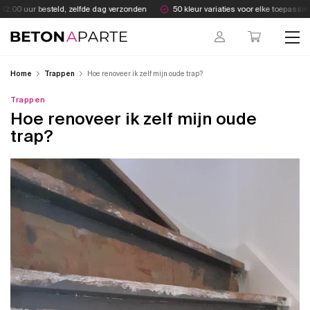
Skip
2:00 uur besteld, zelfde dag verzonden
50 kleur variaties voor elke toepassing
to
content
Beton Aparte
Home
Trappen
Hoe renoveer ik zelf mijn oude trap?
Trappen
Hoe renoveer ik zelf mijn oude
trap?