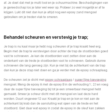
af. Je doet dat met je multi tool en je schuurmachine. Beschadigingen van
je gereedschap los je later wel weer op. Probeer zo veel mogelijk er af te
krijgen. Lukt dit niet dan kun je altijd nog een epoxy zand mengsel
gebruiken om je treden vlak te smeren.
Behandel scheuren en verstevig je trap;
Je trap is nu kaal maar je hebt nog scheuren of je trap kraakt heel erg.
Begin met de trap te verstevigen door achter de trap de stootborden goed
vast te schroeven. Je kan de stootborden vast zetten door aan de
onderkant van de trede je stootborden vast te schroeven. Gebruik dunne
schroeven die lang genoeg zijn. Kun je niet bij de achterkant van de trap
dan kun je deze stap niet doen en ga je verder met de epoxy schraaplaag.
De scheuren zet je dicht met
epoxy schraaplaag
/
super fijne toevoeging
mengsel. Meng de epoxy A met de epoxy B in de verhouding 1 ; 2,1 en voeg
daar de super fijne toevoeging bij tot je een smeerbaar mengsel hebt
gemaakt. Smeer je scheur dicht met dit mengsel en laat deze hard
worden. Duurt ongeveer 12 uur. Kraakt je trap en je kon er niet aan de
achterkant bij krab dan de aansluiting wat open van de trede en het
stootbord. Giet daar wat epoxy in zodat de epoxy in de sleuf kan zakken