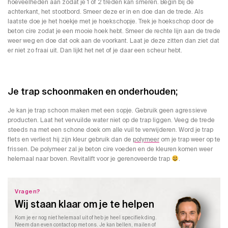
hoeveelheden aan zodat je 1 of 2 treden kan smeren. Begin bij de
achterkant, het stootbord. Smeer deze er in en doe dan de trede. Als
laatste doe je het hoekje met je hoekschopje. Trek je hoekschop door de
beton cire zodat je een mooie hoek hebt. Smeer de rechte lijn aan de trede
weer weg en doe dat ook aan de voorkant. Laat je deze zitten dan ziet dat
er niet zo fraai uit. Dan lijkt het net of je daar een scheur hebt.
Je trap schoonmaken en onderhouden;
Je kan je trap schoon maken met een sopje. Gebruik geen agressieve
producten. Laat het vervuilde water niet op de trap liggen. Veeg de trede
steeds na met een schone doek om alle vuil te verwijderen. Word je trap
flets en verliest hij zijn kleur gebruik dan de
polymeer
om je trap weer op te
frissen. De polymeer zal je beton cire voeden en de kleuren komen weer
helemaal naar boven. Revitalift voor je gerenoveerde trap
.
Vragen?
Wij staan klaar om je te helpen
Kom je er nog niet helemaal uit of heb je heel specifiek ding.
Neem dan even contact op met ons. Je kan bellen, mailen of