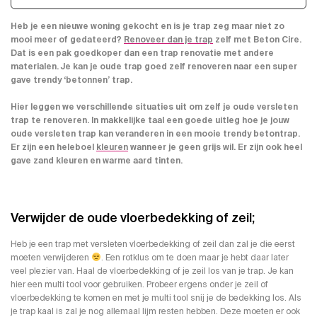
Heb je een nieuwe woning gekocht en is je trap zeg maar niet zo
mooi meer of gedateerd?
Renoveer dan je trap
zelf met Beton Cire.
Dat is een pak goedkoper dan een trap renovatie met andere
materialen. Je kan je oude trap goed zelf renoveren naar een super
gave trendy ‘betonnen’ trap.
Hier leggen we verschillende situaties uit om zelf je oude versleten
trap te renoveren. In makkelijke taal een goede uitleg hoe je jouw
oude versleten trap kan veranderen in een mooie trendy betontrap.
Er zijn een heleboel
kleuren
wanneer je geen grijs wil. Er zijn ook heel
gave zand kleuren en warme aard tinten.
Verwijder de oude vloerbedekking of zeil;
Heb je een trap met versleten vloerbedekking of zeil dan zal je die eerst
moeten verwijderen
. Een rotklus om te doen maar je hebt daar later
veel plezier van. Haal de vloerbedekking of je zeil los van je trap. Je kan
hier een multi tool voor gebruiken. Probeer ergens onder je zeil of
vloerbedekking te komen en met je multi tool snij je de bedekking los. Als
je trap kaal is zal je nog allemaal lijm resten hebben. Deze moeten er ook