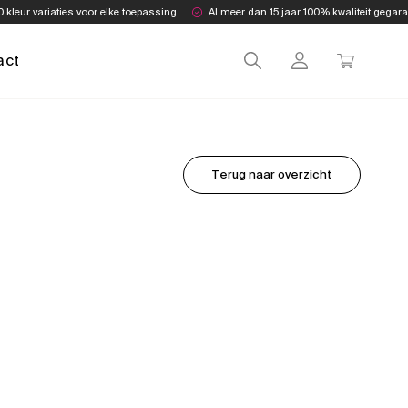
0 kleur variaties voor elke toepassing
Al meer dan 15 jaar 100% kwaliteit gegar
act
Terug naar overzicht