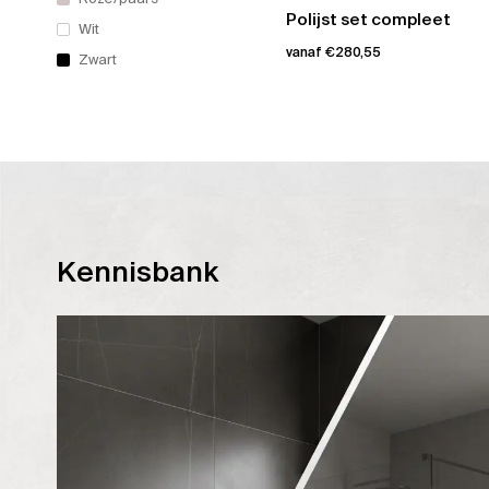
Polijst set compleet
Wit
vanaf
€
280,55
Zwart
Dit
product
heeft
meerdere
variaties.
Deze
optie
Kennisbank
kan
gekozen
worden
op
de
productpagina