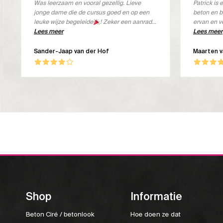
Was leerzaam en vooral gezellig. Lieve
Patrick i
jonge dame die de cursus goed en op een
beton en b
leuke wijze begeleide
! Zeker een aanrader
ervan en v
om deze cursus bij Beton Aparte te volgen.
Lees meer
de koffie i
Lees meer
Sander-Jaap van der Hof
Maarten 
Shop
Informatie
Beton Ciré / betonlook
Hoe doen ze dat