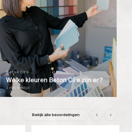
Beton Ciré
Welke kleuren Beton Cire zijn er?
3 min. leestijd
Bekijk alle beoordelingen