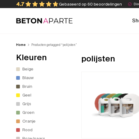
Skip
4.7
Gebaseerd op 60 beoordelingen
Dir
to
content
Sh
Beton Aparte
Home
Producten getagged “polijsten”
Kleuren
polijsten
Beige
Blauw
Bruin
Geel
Grijs
Groen
Oranje
Rood
Roze/paars