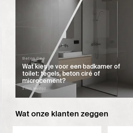
Beton Ciré
Wat kies je voor een badkamer of
toilet: tegels, beton ciré of
microcement?
3 min. leestijd
Wat onze klanten zeggen