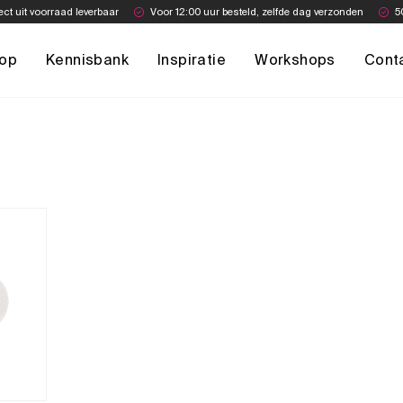
ect uit voorraad leverbaar
Voor 12:00 uur besteld, zelfde dag verzonden
5
op
Kennisbank
Inspiratie
Workshops
Cont