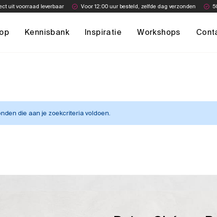
ect uit voorraad leverbaar
Voor 12:00 uur besteld, zelfde dag verzonden
5
op
Kennisbank
Inspiratie
Workshops
Cont
den die aan je zoekcriteria voldoen.