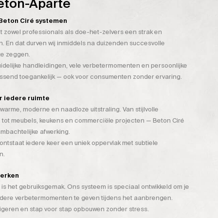
eton-Aparte
n Beton Ciré systemen
t zowel professionals als doe-het-zelvers een strak en
. En dat durven wij inmiddels na duizenden succesvolle
te zeggen.
duidelijke handleidingen, vele verbetermomenten en persoonlijke
assend toegankelijk — ook voor consumenten zonder ervaring.
or iedere ruimte
warme, moderne en naadloze uitstraling. Van stijlvolle
 tot meubels, keukens en commerciële projecten — Beton Ciré
mbachtelijke afwerking.
tstaat iedere keer een uniek oppervlak met subtiele
n.
werken
is het gebruiksgemak. Ons systeem is speciaal ontwikkeld om je
rdere verbetermomenten te geven tijdens het aanbrengen.
rigeren en stap voor stap opbouwen zonder stress.