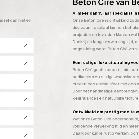
Beton Ciré van B
Al meer dan 15 jaar specialist i
arzel dan niet en
Onze Beton Ciré is ontwikkeld zoda
duurzaam resultaat kunnen behalen
projecten en tevreden klanten wel 
Dankzij de lange verwerkingstijd, 
begeleiding wordt Beton Ciré verr
Een rustige, luxe uitstraling vo
Beton Ciré geeft iedere ruimte een 
badkamers en rustige woonvloeren
creëert een unieke sfeer met een a
Door het handmatige aanbrengen on
kleurnuances en natuurlijke texture
Ontwikkeld om prettig mee te 
Wat onze Beton Ciré onderscheidt, 
voldoende verwerkingstijd en mee
Daardoor kun je rustig werken, cor