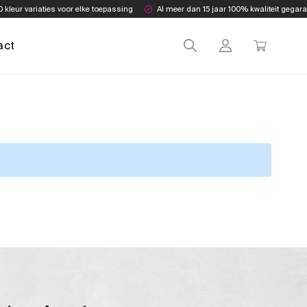
0 kleur variaties voor elke toepassing
Al meer dan 15 jaar 100% kwaliteit gegar
act