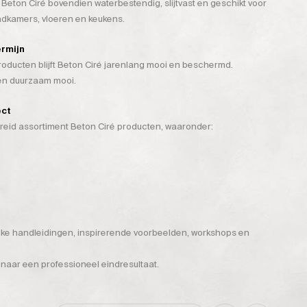
 Beton Ciré bovendien waterbestendig, slijtvast en geschikt voor
badkamers, vloeren en keukens.
ermijn
ducten blijft Beton Ciré jarenlang mooi en beschermd.
 én duurzaam mooi.
ect
breid assortiment Beton Ciré producten, waaronder:
ijke handleidingen, inspirerende voorbeelden, workshops en
 naar een professioneel eindresultaat.