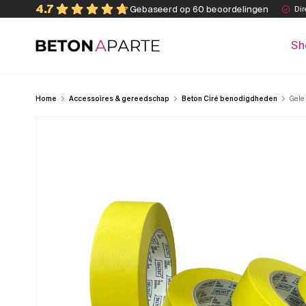
Skip
4.7
Gebaseerd op 60 beoordelingen
Dir
to
content
Sh
Beton Aparte
Home
Accessoires & gereedschap
Beton Ciré benodigdheden
Gele 