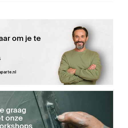
aar om je te
5
parte.nl
je graag
t onze
orkshops