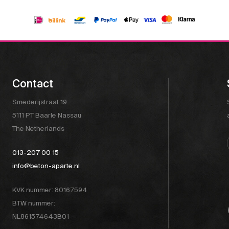
Contact
Smederijstraat 19
5111 PT Baarle Nassau
The Netherlands
013-207 00 15
info@beton-aparte.nl
KVK nummer: 80167594
BTW nummer:
NL861574643B01