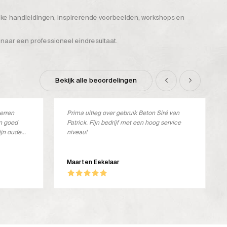
ijke handleidingen, inspirerende voorbeelden, workshops en
 naar een professioneel eindresultaat.
Bekijk alle beoordelingen
terren
Prima uitleg over gebruik Beton Siré van
en goed
Patrick. Fijn bedrijf met een hoog service
ijn oude
niveau!
verkocht.
ste
oos en ik
Maarten Eekelaar
dit geval
ker stevig