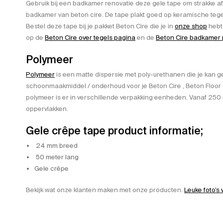
Gebruik bij een badkamer renovatie deze gele tape om strakke af
badkamer van beton cire. De tape plakt goed op keramische tegel
Bestel deze tape bij je pakket Beton Cire die je in
onze shop
hebt 
op de
Beton Cire over tegels pagina
en de
Beton Cire badkamer
Polymeer
Polymeer
is een matte dispersie met poly-urethanen die je kan g
schoonmaakmiddel / onderhoud voor je Beton Cire , Beton Floor o
polymeer is er in verschillende verpakking eenheden. Vanaf 250 m
oppervlakken.
Gele crêpe tape product informatie;
24 mm breed
50 meter lang
Gele crêpe
Bekijk wat onze klanten maken met onze producten.
Leuke foto’s