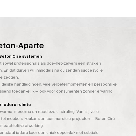
eton-Aparte
n Beton Ciré systemen
t zowel professionals als doe-het-zelvers een strak en
. En dat durven wij inmiddels na duizenden succesvolle
te zeggen.
duidelijke handleidingen, vele verbetermomenten en persoonlijke
assend toegankelijk — ook voor consumenten zonder ervaring.
or iedere ruimte
warme, moderne en naadloze uitstraling. Van stijlvolle
 tot meubels, keukens en commerciële projecten — Beton Ciré
mbachtelijke afwerking.
tstaat iedere keer een uniek oppervlak met subtiele