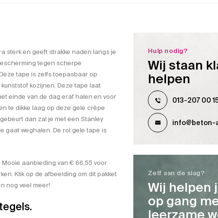
Hulp nodig?
xtra sterk en geeft strakke naden langs je
Wij staan kl
 bescherming tegen scherpe
 Deze tape is zelfs toepasbaar op
helpen
kunststof kozijnen. Deze tape laat
het einde van de dag eraf halen en voor
013-207 00 1
en te dikke laag op deze gele crêpe
t gebeurt dan zal je met een Stanley
info@beton-a
e gaat weghalen. De rol gele tape is
? Mooie aanbieding van € 66,55 voor
Zelf aan de slag?
en. Klik op de afbeelding om dit pakket
Wij helpen 
 en nog veel meer!
op gang me
tegels.
leerzame w