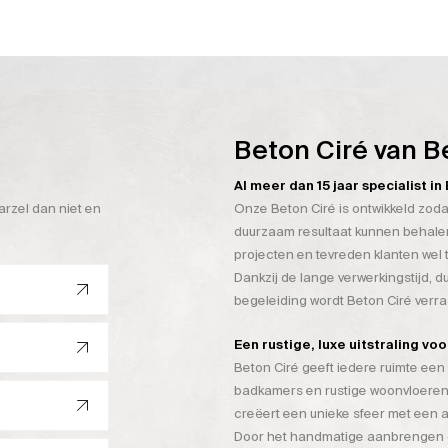
Beton Ciré van B
Al meer dan 15 jaar specialist i
arzel dan niet en
Onze Beton Ciré is ontwikkeld zoda
duurzaam resultaat kunnen behalen
projecten en tevreden klanten wel 
Dankzij de lange verwerkingstijd, 
begeleiding wordt Beton Ciré verr
Een rustige, luxe uitstraling vo
Beton Ciré geeft iedere ruimte een 
badkamers en rustige woonvloeren
creëert een unieke sfeer met een a
Door het handmatige aanbrengen on