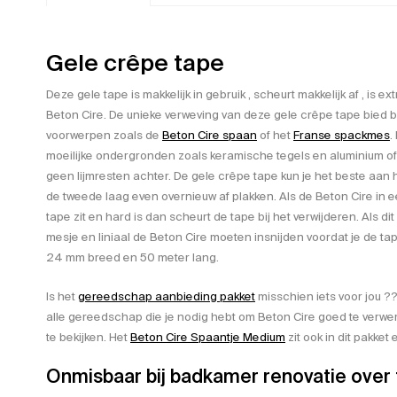
Gele crêpe tape
Deze gele tape is makkelijk in gebruik , scheurt makkelijk af , is e
Beton Cire. De unieke verweving van deze gele crêpe tape bied
voorwerpen zoals de
Beton Cire spaan
of het
Franse spackmes
.
moeilijke ondergronden zoals keramische tegels en aluminium of 
geen lijmresten achter. De gele crêpe tape kun je het beste aan 
de tweede laag even overnieuw af plakken. Als de Beton Cire in e
tape zit en hard is dan scheurt de tape bij het verwijderen. Als di
mesje en liniaal de Beton Cire moeten insnijden voordat je de tap
24 mm breed en 50 meter lang.
Is het
gereedschap aanbieding pakket
misschien iets voor jou ?
alle gereedschap die je nodig hebt om Beton Cire goed te verwerk
te bekijken. Het
Beton Cire Spaantje Medium
zit ook in dit pakket
Onmisbaar bij badkamer renovatie over 