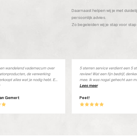
Daarnaast helpen wij je met duidel
persoonlijk advies.
Zo begeleiden wij je stap voor stap
s een wandelend vademecum over
5 sterren service verdient een 5 s
etonproducten, de verwerking
review! Wat een fijn bedrijf, denk
erkoopt alles wat je nodig hebt. En
mee. Ik was nogal gehecht aan m
s ook goed
merk, maar deze wordt niet meer 
Lees meer
Met een kleine aanpassing het jui
product ontvangen, geheel kostel
van Gemert
Peet!
ben om! Wat een goed product, in 
Beton Ciré. Goed verwerkbaar, lek
en een prachtige uitstraling. Top!