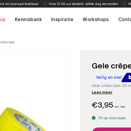
ect uit voorraad leverbaar
Voor 12:00 uur besteld, zelfde dag verzonden
5
op
Kennisbank
Inspiratie
Workshops
Cont
crêpe tape
Gele crêpe
Gele crêpe tape 30 m
Lees meer
€
3,95
incl. btw
70 op voorraad