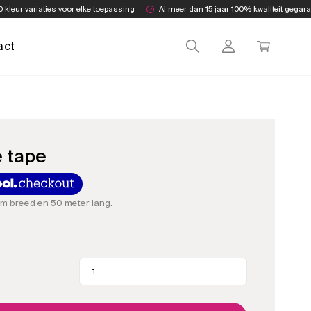
0 kleur variaties voor elke toepassing
Al meer dan 15 jaar 100% kwaliteit gegar
act
 tape
m breed en 50 meter lang.
Gele
crêpe
tape
aantal