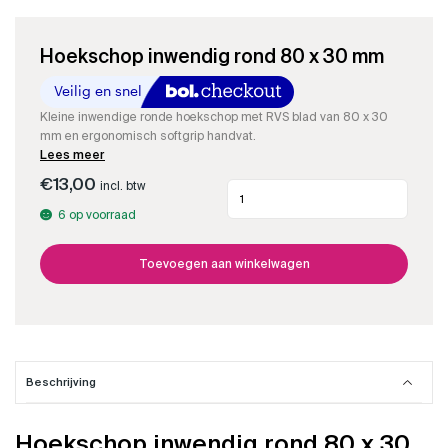
Hoekschop inwendig rond 80 x 30 mm
Kleine inwendige ronde hoekschop met RVS blad van 80 x 30
mm en ergonomisch softgrip handvat.
Lees meer
€
13,00
incl. btw
Hoekschop
inwendig
6 op voorraad
rond
80
x
Toevoegen aan winkelwagen
30
mm
aantal
Beschrijving
Hoekschop inwendig rond 80 x 30