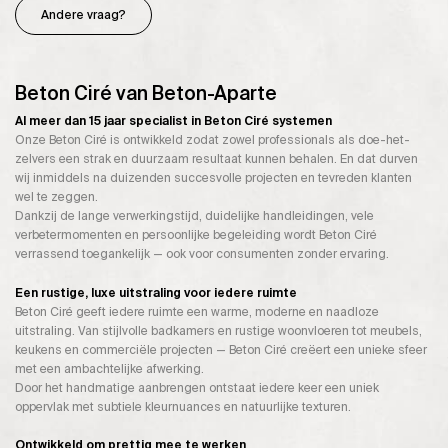
Andere vraag?
Beton Ciré van Beton-Aparte
Al meer dan 15 jaar specialist in Beton Ciré systemen
Onze Beton Ciré is ontwikkeld zodat zowel professionals als doe-het-
zelvers een strak en duurzaam resultaat kunnen behalen. En dat durven
wij inmiddels na duizenden succesvolle projecten en tevreden klanten
wel te zeggen.
Dankzij de lange verwerkingstijd, duidelijke handleidingen, vele
verbetermomenten en persoonlijke begeleiding wordt Beton Ciré
verrassend toegankelijk — ook voor consumenten zonder ervaring.
Een rustige, luxe uitstraling voor iedere ruimte
Beton Ciré geeft iedere ruimte een warme, moderne en naadloze
uitstraling. Van stijlvolle badkamers en rustige woonvloeren tot meubels,
keukens en commerciële projecten — Beton Ciré creëert een unieke sfeer
met een ambachtelijke afwerking.
Door het handmatige aanbrengen ontstaat iedere keer een uniek
oppervlak met subtiele kleurnuances en natuurlijke texturen.
Ontwikkeld om prettig mee te werken