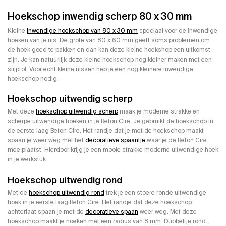
Hoekschop inwendig scherp 80 x 30 mm
Kleine
inwendige hoekschop van 80 x 30 mm
speciaal voor de inwendige
hoeken van je nis. De grote van 80 x 60 mm geeft soms problemen om
de hoek goed te pakken en dan kan deze kleine hoekshop een uitkomst
zijn. Je kan natuurlijk deze kleine hoekschop nog kleiner maken met een
slijptol. Voor echt kleine nissen heb je een nog kleinere inwendige
hoekschop nodig.
Hoekschop uitwendig scherp
Met deze
hoekschop uitwendig scherp
maak je moderne strakke en
scherpe uitwendige hoeken in je Beton Cire. Je gebruikt de hoekschop in
de eerste laag Beton Cire. Het randje dat je met de hoekschop maakt
spaan je weer weg met het
decoratieve spaantje
waar je de Beton Cire
mee plaatst. Hierdoor krijg je een mooie strakke moderne uitwendige hoek
in je werkstuk.
Hoekschop uitwendig rond
Met de
hoekschop uitwendig rond
trek je een stoere ronde uitwendige
hoek in je eerste laag Beton Cire. Het randje dat deze hoekschop
achterlaat spaan je met de
decoratieve spaan
weer weg. Met deze
hoekschop maakt je hoeken met een radius van 8 mm. Dubbeltje rond.