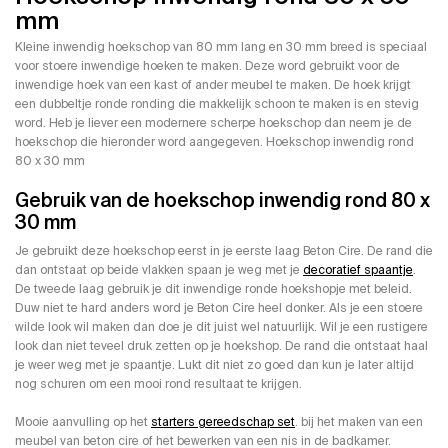
mm
Kleine inwendig hoekschop van 80 mm lang en 30 mm breed is speciaal
voor stoere inwendige hoeken te maken. Deze word gebruikt voor de
inwendige hoek van een kast of ander meubel te maken. De hoek krijgt
een dubbeltje ronde ronding die makkelijk schoon te maken is en stevig
word. Heb je liever een modernere scherpe hoekschop dan neem je de
hoekschop die hieronder word aangegeven. Hoekschop inwendig rond
80 x 30 mm
Gebruik van de hoekschop inwendig rond 80 x
30 mm
Je gebruikt deze hoekschop eerst in je eerste laag Beton Cire. De rand die
dan ontstaat op beide vlakken spaan je weg met je
decoratief spaantje
.
De tweede laag gebruik je dit inwendige ronde hoekshopje met beleid.
Duw niet te hard anders word je Beton Cire heel donker. Als je een stoere
wilde look wil maken dan doe je dit juist wel natuurlijk. Wil je een rustigere
look dan niet teveel druk zetten op je hoekshop. De rand die ontstaat haal
je weer weg met je spaantje. Lukt dit niet zo goed dan kun je later altijd
nog schuren om een mooi rond resultaat te krijgen.
Mooie aanvulling op het
starters gereedschap set
. bij het maken van een
meubel van beton cire of het bewerken van een nis in de badkamer.