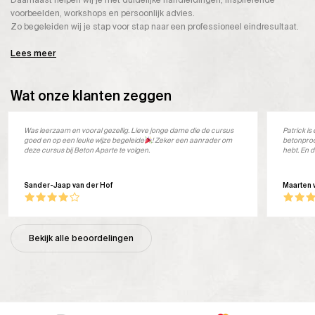
Daarnaast helpen wij je met duidelijke handleidingen, inspirerende
voorbeelden, workshops en persoonlijk advies.
Zo begeleiden wij je stap voor stap naar een professioneel eindresultaat.
Lees meer
Wat onze klanten zeggen
Was leerzaam en vooral gezellig. Lieve jonge dame die de cursus
Patrick i
goed en op een leuke wijze begeleide
! Zeker een aanrader om
betonprod
deze cursus bij Beton Aparte te volgen.
hebt. En d
Sander-Jaap van der Hof
Maarten 
Bekijk alle beoordelingen