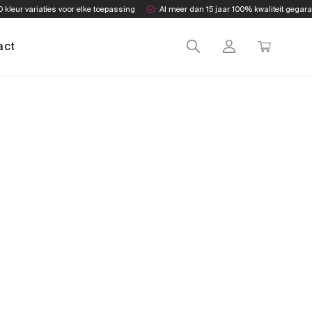
0 kleur variaties voor elke toepassing
Al meer dan 15 jaar 100% kwaliteit gegar
act