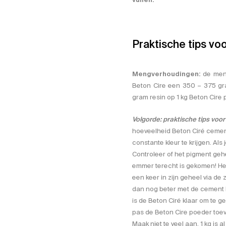
Praktische tips vo
Mengverhoudingen:
de meng
Beton Cire een 350 – 375 gr
gram resin op 1 kg Beton Cire 
Volgorde: praktische tips voo
hoeveelheid Beton Ciré cemen
constante kleur te krijgen. A
Controleer of het pigment geh
emmer terecht is gekomen! Het
een keer in zijn geheel via de
dan nog beter met de cement 
is de Beton Ciré klaar om te g
pas de Beton Cire poeder toev
Maak niet te veel aan. 1 kg is a