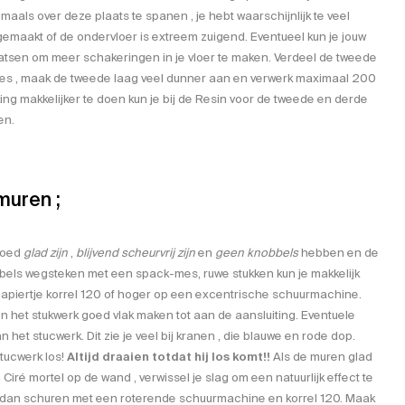
maals over deze plaats te spanen , je hebt waarschijnlijk te veel
t gemaakt of de ondervloer is extreem zuigend. Eventueel kun je jouw
laatsen om meer schakeringen in je vloer te maken. Verdeel de tweede
rties , maak de tweede laag veel dunner aan en verwerk maximaal 200
ng makkelijker te doen kun je bij de Resin voor de tweede en derde
en.
 muren ;
 goed
glad zijn
,
blijvend scheurvrij zijn
en
geen knobbels
hebben en de
bbels wegsteken met een spack-mes, ruwe stukken kun je makkelijk
apiertje korrel 120 of hoger op een excentrische schuurmachine.
 het stukwerk goed vlak maken tot aan de aansluiting. Eventuele
het stucwerk. Dit zie je veel bij kranen , die blauwe en rode dop.
stucwerk los!
Altijd draaien totdat hij los komt!!
Als de muren glad
n Ciré mortel op de wand , verwissel je slag om een natuurlijk effect te
n dan schuren met een roterende schuurmachine en korrel 120. Maak