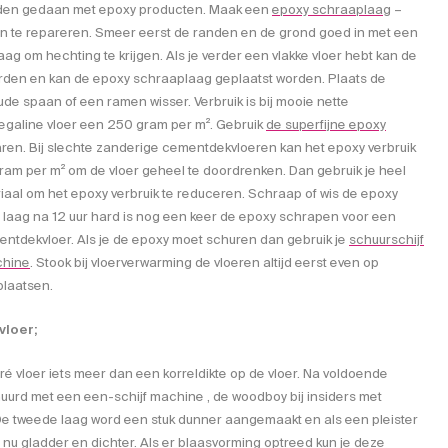
rden gedaan met epoxy producten. Maak een
epoxy schraaplaag
–
 te repareren. Smeer eerst de randen en de grond goed in met een
 om hechting te krijgen. Als je verder een vlakke vloer hebt kan de
rden en kan de epoxy schraaplaag geplaatst worden. Plaats de
e spaan of een ramen wisser. Verbruik is bij mooie nette
egaline vloer een 250 gram per m². Gebruik
de superfijne epoxy
en. Bij slechte zanderige cementdekvloeren kan het epoxy verbruik
am per m² om de vloer geheel te doordrenken. Dan gebruik je heel
riaal om het epoxy verbruik te reduceren. Schraap of wis de epoxy
e laag na 12 uur hard is nog een keer de epoxy schrapen voor een
ntdekvloer. Als je de epoxy moet schuren dan gebruik je
schuurschijf
chine
. Stook bij vloerverwarming de vloeren altijd eerst even op
plaatsen.
vloer;
ré vloer iets meer dan een korreldikte op de vloer. Na voldoende
urd met een een-schijf machine , de woodboy bij insiders met
De tweede laag word een stuk dunner aangemaakt en als een pleister
 nu gladder en dichter. Als er blaasvorming optreed kun je deze