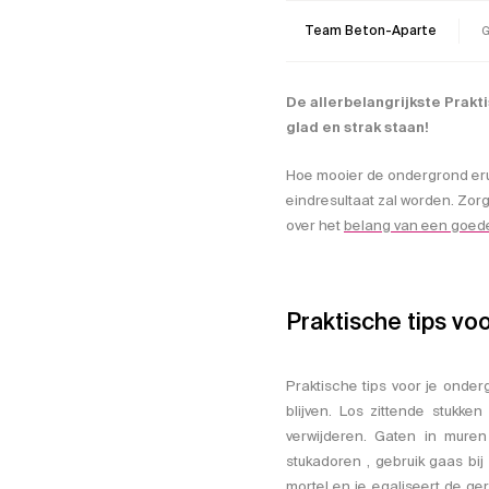
Team Beton-Aparte
G
De allerbelangrijkste Prakt
glad en strak staan!
Hoe mooier de ondergrond erui
eindresultaat zal worden. Zorg
over het
belang van een goed
Praktische tips vo
Praktische tips voor je onder
blijven. Los zittende stukken
verwijderen. Gaten in muren
stukadoren , gebruik gaas bij
mortel en je egaliseert de ger