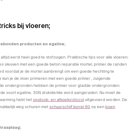
ricks bij vloeren;
ebonden producten en egaline;
 altijd eerst heel goed te stofzuigen. Praktische tips voor alle vloeren;
ees sleuven met een goede beton reparatie mortel, primer de randen
ed voordat je de mortel aanbrengt om een goede hechting te
 kun je de vloer primeren met een goede primer , zuigende
nde ondergronden hebben de primer voor gladde ondergronden.
rde soort egaline, 30N druksterkte word aangeraden. Nu moet de
erwarming hebt het
opstook- en afkoelprotocol
uitgevoerd worden. De
 makkelijk weg schuren met
schuurschijf korrel 80
op een
boen
hraaplaag;