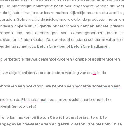
zijn. De plaatselijke bouwmarkt heeft ook langzamere versies die veel
 de tijdsdruk kun je een keuze maken. Kijk altijd naar de druksterkte ,
raden. Gebruik altijd de juiste primers die bij de producten horen en
ehandelen oppervlak. Zuigende ondergronden hebben andere primers
gronden. Na het aanbrengen van cementgebonden lagen je
pstoken en af laten koelen. De eventueel ontstane scheuren vullen met
verder gaat met jouw
Beton Ciré vloer
of
Beton Ciré badkamer
.
ag
verbetert je nieuwe cementdekvloeren / chape of egaline vloeren
en altijd insnijden voor een betere werking van de
kit
in de
itenhoeken een hoekshop. We hebben een
moderne scherpe
en
een
gneer
en de
PU sealer mat
goed en zorgvuldig aanbrengt is het
elijk (en voordelig)
ie je kan maken bij Beton Cire is het materiaal te dik te
 aangegeven hoeveelheden en gebruik Beton Cire niet om uit te