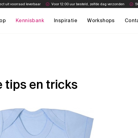
ect uit voorraad leverbaar
Voor 12:00 uur besteld, zelfde dag verzonden
5
op
Kennisbank
Inspiratie
Workshops
Cont
 tips en tricks