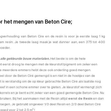
or het mengen van Beton Cire;
verhouding van Beton Cire en de resin is voor je eerste laag 1 kg
am resin. Je tweede laag maak je wat dunner aan, een 375 tot 400
poeder.
r alle gekleurde bouw materialen.
Het beste is om de hele
t eerst droog te mengen met de kleurstof/pigment om zeker een
ls je meerdere emmers hebt deze ook onderling goed mengen.
eel door de Beton Ciré gemengd is en niet in de hoekjes van de
 is verstandig om de op kleur gebrachte Beton Ciré als laatste nog
 zeef in een schone emmer over te gieten. Je kleurstof vermengt zich
korrels en je bent echt zeker van een goed gemengde Beton Cire. Nu
ebruiken. Bij het aanmaken met de Resin altijd
eerst de Resin
en dan
oegen. Je gebruikt ongeveer 1/3 deel Resin en 2/3 deel Beton Ciré
l goed voor 2 tot 2.5 m² !