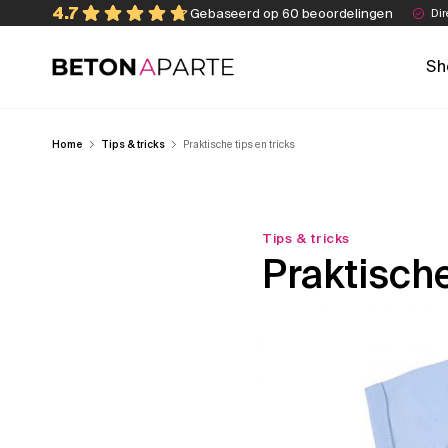
Skip
4.7
Gebaseerd op 60 beoordelingen
Dir
to
content
Sh
Beton Aparte
Home
Tips & tricks
Praktische tips en tricks
Tips & tricks
Praktische