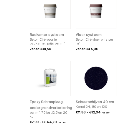
Badkamer systeem
Vloer systeem
Beton Ciré voor je
Beton Ciré vloer prijs per
badkamer, prijs per m²
m²
vanaf
€
38,50
vanaf
€
44,00
Dit
Dit
product
product
heeft
heeft
meerdere
meerdere
variaties.
variaties.
Deze
Deze
optie
optie
kan
kan
gekozen
gekozen
worden
worden
op
op
de
de
Epoxy Schraaplaag,
Schuurschijven 40 cm
productpagina
productpagina
Korrel 24, 80 en 120
ondergrondverbetering
Prijsklasse:
€
11,86
-
€
12,04
per m², 7,5 kg ,12,5 en 20
incl. btw
€11,86
kg
tot
Prijsklasse:
€
7,99
-
€
344,70
incl. btw
€12,04
€7,99
tot