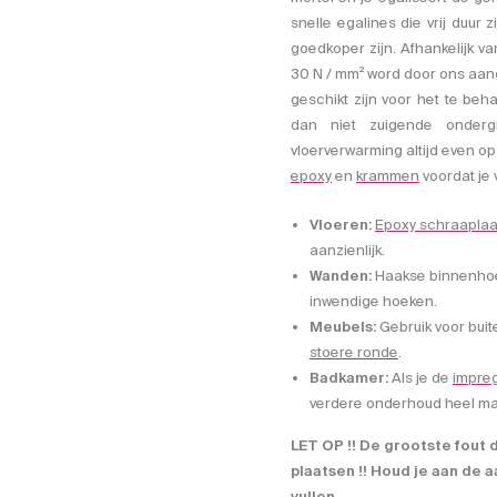
snelle egalines die vrij duur 
goedkoper zijn. Afhankelijk van
30 N / mm² word door ons aange
geschikt zijn voor het te b
dan niet zuigende onder
vloerverwarming altijd even o
epoxy
en
krammen
voordat je 
Vloeren:
Epoxy schraapla
aanzienlijk.
Wanden:
Haakse binnenhoek
inwendige hoeken.
Meubels:
Gebruik voor bu
stoere ronde
.
Badkamer:
Als je de
impre
verdere onderhoud heel makk
LET OP !! De grootste fout d
plaatsen !! Houd je aan de
vullen.