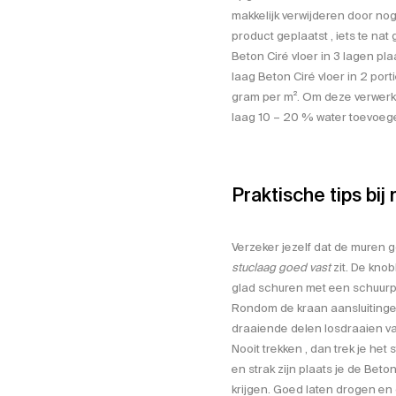
makkelijk verwijderen door nog
product geplaatst , iets te na
Beton Ciré vloer in 3 lagen p
laag Beton Ciré vloer in 2 po
gram per m². Om deze verwerki
laag 10 – 20 % water toevoeg
Praktische tips bij
Verzeker jezelf dat de muren
stuclaag goed vast
zit. De kno
glad schuren met een schuurp
Rondom de kraan aansluitingen
draaiende delen losdraaien van 
Nooit trekken , dan trek je het 
en strak zijn plaats je de Beto
krijgen. Goed laten drogen e