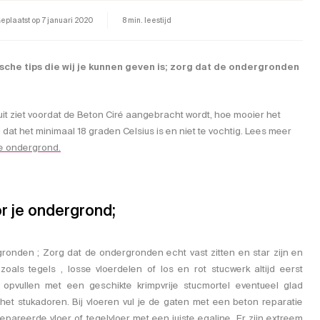
eplaatst op
7 januari 2020
8 min. leestijd
ische tips die wij je kunnen geven is; zorg dat de ondergronden
t ziet voordat de Beton Ciré aangebracht wordt, hoe mooier het
 dat het minimaal 18 graden Celsius is en niet te vochtig. Lees meer
e ondergrond.
or je ondergrond;
gronden ; Zorg dat de ondergronden echt vast zitten en star zijn en
 zoals tegels , losse vloerdelen of los en rot stucwerk altijd eerst
 opvullen met een geschikte krimpvrije stucmortel eventueel glad
 het stukadoren. Bij vloeren vul je de gaten met een beton reparatie
epareerde vloer of tegelvloer met een juiste egaline. Er zijn extreem