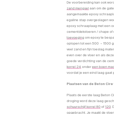
De voorbereiding kan ook wo
zand mengsel
aan om de gaten
aangemaakte epoxy schraaplaag
egaline stap overgeslagen wo
epoxy schraaplaag met een oud
cementdekvloeren / chape of 
toevoeging
om epoxy te bespar
oplopen tot een 500 – 1500 gr
veel zand en fijn toeslag mate
even over de vloer en als dez
goede verdichting van de ceme
korrel 24
onder
een boen ma
voordat je een eind laag gaat 
Plaatsen van de Beton Cire 
Plaats de eerste laag Beton Ci
droging word deze laag geschu
schuurschijf korrel 80
of
120
. 
opgebracht. Je maakt de vloer