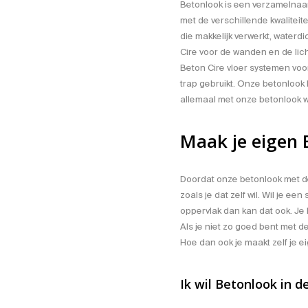
Betonlook is een verzamelnaam v
met de verschillende kwaliteit
die makkelijk verwerkt, waterd
Cire
voor de wanden en de lic
Beton Cire
vloer systemen
voor
trap gebruikt. Onze betonlook l
allemaal met onze betonlook
Maak je eigen 
Doordat onze betonlook met d
zoals je dat zelf wil. Wil je e
oppervlak dan kan dat ook. Je
Als je niet zo goed bent met 
Hoe dan ook je maakt zelf je ei
Ik wil Betonlook in 