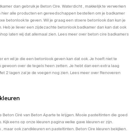
amer dan gebruik je Beton Cire. Waterdicht , makkelijk te verwerken
an hier alle producten en gereedschappen bestellen om je badkamer
xe betonlook te geven. Wil je graag een stoere betonlook dan kun je
 Heb je liever een zijdezachte betonlook badkamer dan kan dat ook
hop laten wij dat allemaal zien. Lees meer over
beton cire badkamers
en wil je die een betonlook geven kan dat ook. Je hoeft niet te
k gewoon over de tegels heen zetten. Je hebt dan een
extra laag
Met 2 lagen zal je de voegen nog zien. Lees meer over
Renoveren
 kleuren
de Beton Ciré van Beton Aparte te krijgen. Mooie pasteltinten die goed
. Kijk eens op onze kleuren pagina welke gave kleuren er zijn.
js , maar ook zandkleuren en pasteltinten.
Beton Cire kleuren bekijken.