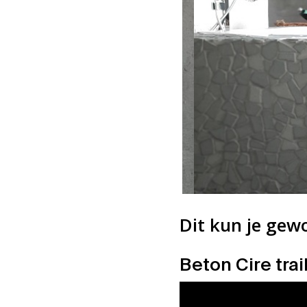
optie
kan
gekozen
worden
op
de
productpagina
Dit kun je gewo
Beton Cire trai