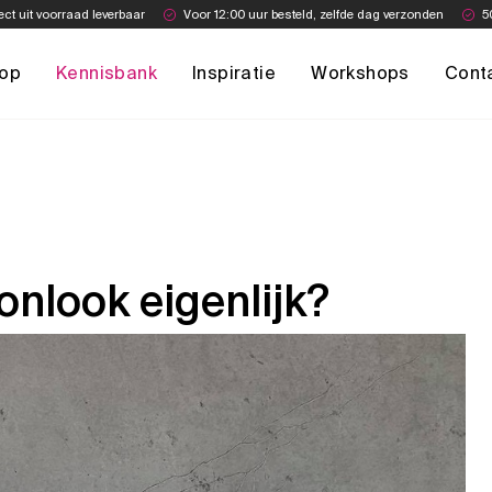
ect uit voorraad leverbaar
Voor 12:00 uur besteld, zelfde dag verzonden
5
op
Kennisbank
Inspiratie
Workshops
Cont
onlook eigenlijk?