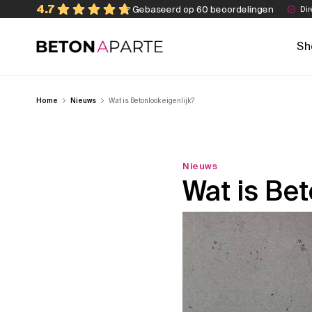
Skip
4.7
Gebaseerd op 60 beoordelingen
Dir
to
content
Sh
Beton Aparte
Home
Nieuws
Wat is Betonlook eigenlijk?
Nieuws
Wat is Bet