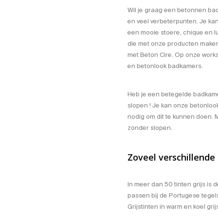
Wil je graag een betonnen badk
en veel verbeterpunten. Je k
een mooie stoere, chique en lu
die met onze producten maken.
met Beton Cire. Op onze works
en
betonlook badkamers
.
Heb je een betegelde badkamer 
slopen ! Je kan onze betonloo
nodig om dit te kunnen doen. 
zonder slopen
.
Zoveel verschillende
In meer dan 50 tinten grijs is 
passen bij de Portugese tegels
Grijstinten in warm en koel gri