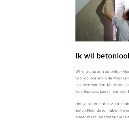
variaties.
Dez
Deze
optie
optie
kan
kan
geko
gekozen
word
worden
op
op
de
de
prod
Ik wil betonloo
productpagina
Wil je graag een betonlook vlo
voor op vloeren
in de woonkame
als onze wanden. Mooie natuurl
kan plaatsen.
Lees meer over 
Heb je al een harde vloer zoals
Beton Floor deze makkelijk ove
ander huis ! Lees meer over
Be