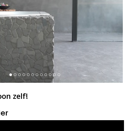
on zelf!
ler