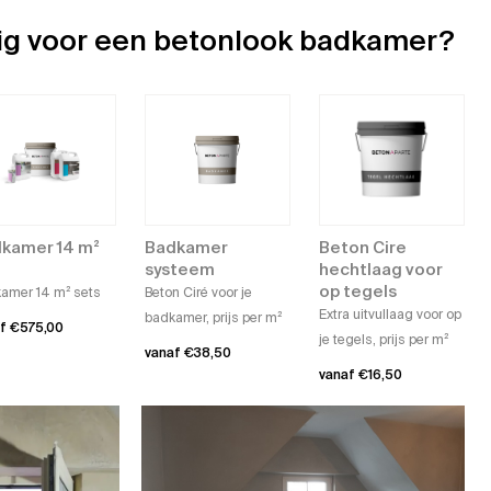
dig voor een betonlook badkamer?
kamer 14 m²
Badkamer
Beton Cire
systeem
hechtlaag voor
op tegels
amer 14 m² sets
Beton Ciré voor je
Extra uitvullaag voor op
badkamer, prijs per m²
af
€
575,00
je tegels, prijs per m²
vanaf
€
38,50
vanaf
€
16,50
uct
Dit
Dit
t
product
product
dere
heeft
heeft
ties.
meerdere