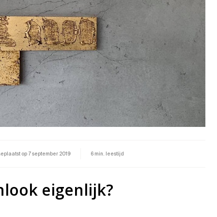
eplaatst op
7 september 2019
6 min. leestijd
nlook eigenlijk?