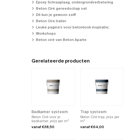
Epoxy Schraaplaag, ondergrondverbetering
Beton Ciré gereedschap set
Dit kun je gewoon zelf!
Beton Cire trailer
Leuke pagina’s voor betonlook inspiratie;
Workshops
Beton ciré van Beton Aparte
Gerelateerde producten
Badkamer systeem
Trap systeem
Beton Ciré voor je
Beton Ciré trap, prijs per
badkamer, prijs per m²
m²
vanaf
€
38,50
vanaf
€
64,00
Dit
Dit
product
product