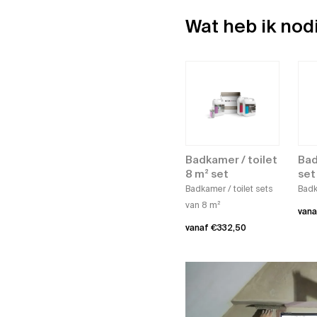
Wat heb ik no
Badkamer / toilet
Bad
8 m² set
set
Badkamer / toilet sets
Badk
van 8 m²
van
vanaf
€
332,50
Dit
Dit
prod
product
heef
heeft
meer
meerdere
varia