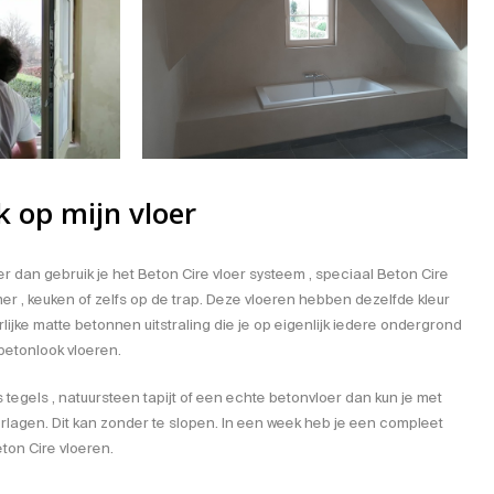
meerdere
e
variaties.
variaties.
Deze
Deze
optie
optie
zen
kan
kan
en
gekozen
gekozen
worden
worden
op
op
uctpagina
de
k op mijn vloer
de
productpagina
productpagina
er dan gebruik je het Beton Cire
vloer systeem
, speciaal
Beton Cire
r , keuken of zelfs op de
trap
. Deze vloeren hebben dezelfde kleur
ijke matte betonnen uitstraling die je op eigenlijk iedere ondergrond
betonlook vloeren
.
 tegels , natuursteen tapijt of een echte betonvloer dan kun je met
rlagen. Dit kan zonder te slopen. In een week heb je een compleet
ton Cire vloeren
.