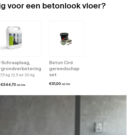
ig voor een betonlook vloer?
 Schraaplaag,
Beton Ciré
rgrondverbetering
gereedschap
set
 7,5 kg ,12,5 en 20 kg
€
51,00
Prijsklasse:
€
344,70
incl. btw
incl. btw
€7,99
tot
€344,70