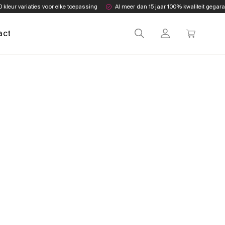
0 kleur variaties voor elke toepassing
Al meer dan 15 jaar 100% kwaliteit gegar
act