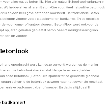
oor alles wat op beton lijkt. Hier zijn natuurlijk heel veel varianten in
en. Wij hebben hier al jaren
Beton-Cire
voor. Heel natuurlijke betonlook
icht is en een heel gave betonnen look heeft. De traditionele
Beton
ht belopen vloeren zoals slaapkamer en badkamer. En de speciale
 de woonkamer of kantoor vloeren. Beton Floor word ook voor de
ijkt op jaren geleden geplaatst beton. Veel of weinig tekening kan
wanden
en
vloeren
.
Betonlook
e hand opgebracht word kan deze verwerkt worden op de manier
en stoere ruwe betonlook dan kan dat. Heb je liever een gladder
 kan onze betonlook , Beton Cire spanen tot de gewenste gladheid.
de spaan schuur je de betonlook gewoon naar het gewenste resultaat.
gen unieke badkamer , vloer of meubel. En dat is altijd gaaf !!
de badkamer!