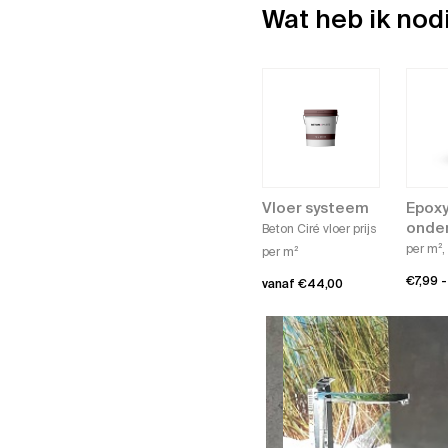
Wat heb ik nod
Vloer systeem
Epoxy
onde
Beton Ciré vloer prijs
per m²,
per m²
€
7,99
-
vanaf
€
44,00
Dit
product
heeft
meerdere
variaties.
Deze